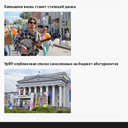
Камышлов вновь станет столицей джаза
УрФУ опубликовал списки зачисленных на бюджет абитуриентов