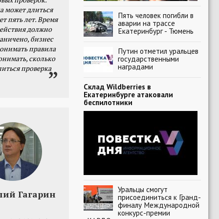
а может длиться
Пять человек погибли в
ет пять лет. Время
аварии на трассе
действия должно
Екатеринбург - Тюмень
раничено, бизнес
онимать правила
Путин отметил уральцев
онимать, сколько
государственными
наградами
литься проверка
Склад Wildberries в
Екатеринбурге атаковали
беспилотники
Уральцы смогут
лий Гагарин
присоединиться к Гранд-
финалу Международной
конкурс-премии