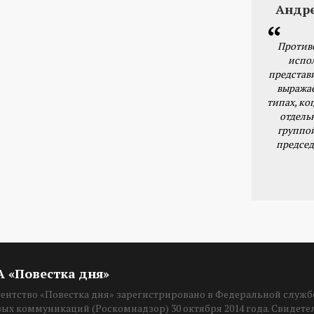
Андр
Против
испо
представ
выражае
типах, ког
отдель
группо
председ
ИА «Повестка дня»
нтство «Повестка дня» зарегистрировано в Федеральной службе
вых коммуникаций (Роскомнадзор) 30 октября 2014 года. Свидет