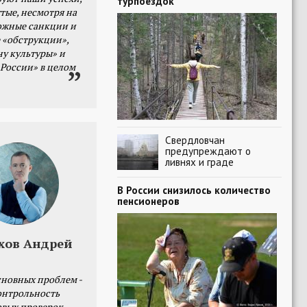
турпоездок
тые, несмотря на
ожные санкции и
 «обструкции»,
ну культуры» и
 России» в целом
Свердловчан
предупреждают о
ливнях и граде
В России снизилось количество
пенсионеров
хов Андрей
сновных проблем -
онтрольность
овых проверок.