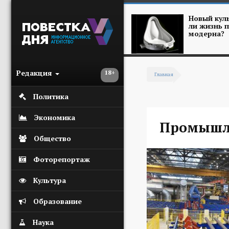
Перейти к основному содержанию
Новый куль
ли жизнь п
модерна?
Редакция
18+
Главная
Вы здесь
Политика
Экономика
Промышле
Общество
Фоторепортаж
Культура
Образование
Наука