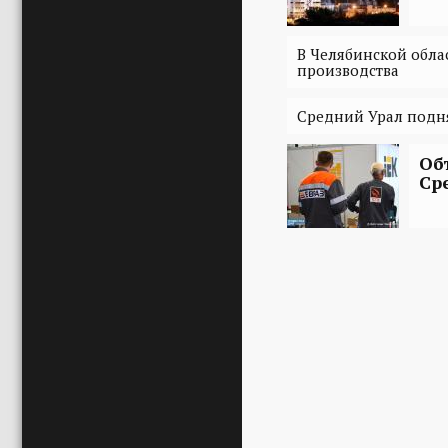
В Челябинской обл
производства
Средний Урал подня
Об
Ср