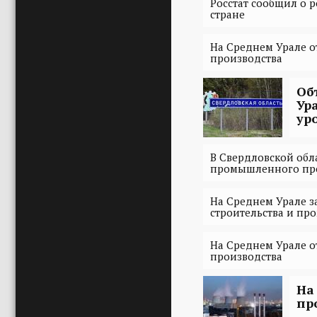
Росстат сообщил о 
стране
На Среднем Урале 
производства
Об
Ур
ур
В Свердловской обл
промышленного пр
На Среднем Урале 
строительства и п
На Среднем Урале 
производства
На
пр