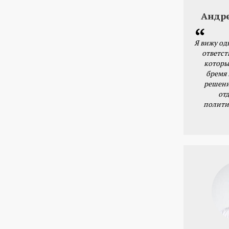
Андр
Я вижу од
ответст
которы
бремя
решени
от
полити