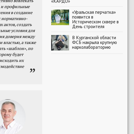
тивно вовлекать
«КАРДО»
 и профильные
«Уральская перчатка»
ения в создание
появится в
 нормативно-
Историческом сквере в
х актов, создать
День строителя
ьные условия для
я доверия между
В Курганской области
ФСБ накрыла крупную
и властью, а также
нарколабораторию
ать «шаблон», по
орому будет
исходить их
имодействие