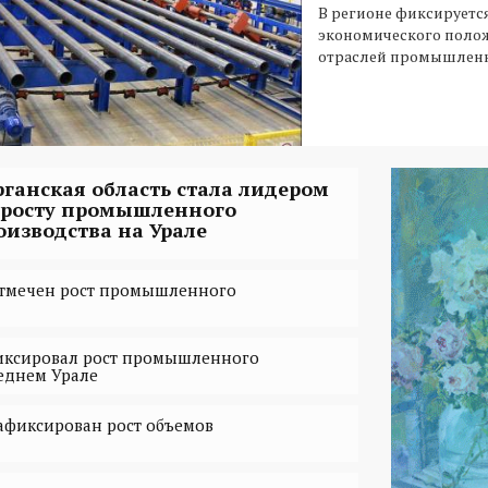
В регионе фиксируетс
экономического поло
отраслей промышленн
рганская область стала лидером
 росту промышленного
оизводства на Урале
отмечен рост промышленного
фиксировал рост промышленного
еднем Урале
афиксирован рост объемов