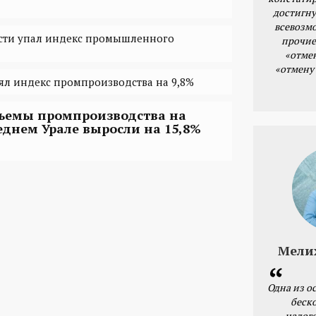
достигну
всевозм
асти упал индекс промышленного
прочие
«отме
«отмену
л индекс промпроизводства на 9,8%
ъемы промпроизводства на
еднем Урале выросли на 15,8%
Мели
Одна из о
беск
налог