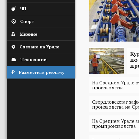
ЧП
Спорт
Мнение
Сделано на Урале
Ку
по
Технологии
пр
Разместить рекламу
На Среднем Урале 
производства
Свердловскстат за
производства на Ср
На Среднем Урале з
промпроизводства