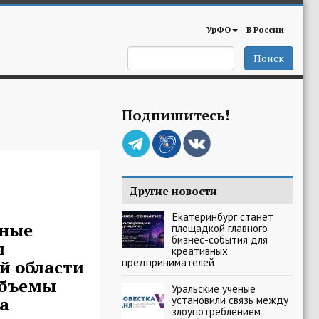
УрФО
В России
Поиск
Подпишитесь!
Другие новости
Екатеринбург станет
ные
площадкой главного
бизнес-события для
я
креативных
предпринимателей
й области
объемы
Уральские ученые
а
установили связь между
злоупотреблением