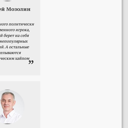
ей Мозолин
ного политически
венного игрока,
й берет на себя
 непопулярных
й. А остальные
делываются
ческим хайпом