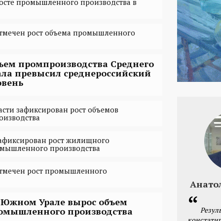
росте промышленного производства в
отмечен рост объема промышленного
ъем промпроизводства Среднего
ала превысил среднероссийский
овень
асти зафиксирован рост объемов
оизводства
зафиксирован рост жилищного
ромышленного производства
отмечен рост промышленного
Анато
 Южном Урале вырос объем
Резул
омышленного производства
констатир