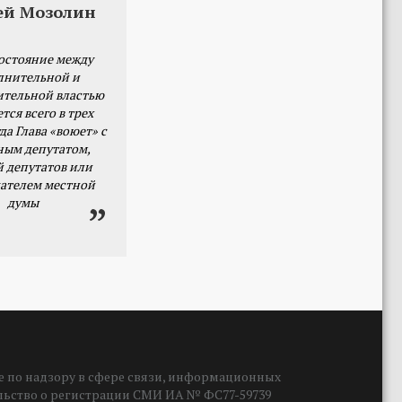
ей Мозолин
остояние между
лнительной и
ительной властью
тся всего в трех
да Глава «воюет» с
ным депутатом,
й депутатов или
ателем местной
думы
 по надзору в сфере связи, информационных
ельство о регистрации СМИ ИА № ФС77-59739