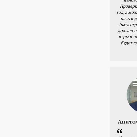
Проверк
год, а мож
на эти 
быть ог
должен п
игры и п
будет д
Анато