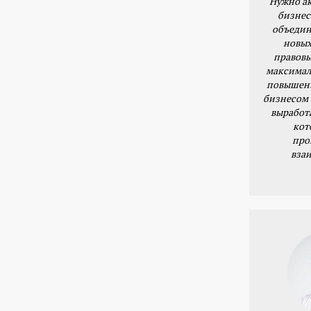
Нужно ак
бизнес
объедин
новых
правовы
максимал
повышени
бизнесом 
выработ
кот
про
вза