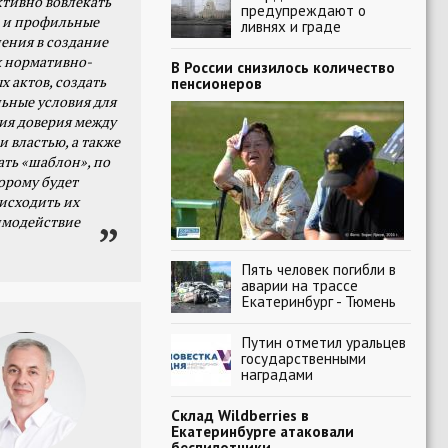
тивно вовлекать
предупреждают о
 и профильные
ливнях и граде
ения в создание
 нормативно-
В России снизилось количество
х актов, создать
пенсионеров
ьные условия для
я доверия между
и властью, а также
ать «шаблон», по
орому будет
исходить их
имодействие
Пять человек погибли в
аварии на трассе
Екатеринбург - Тюмень
Путин отметил уральцев
государственными
наградами
Склад Wildberries в
Екатеринбурге атаковали
беспилотники