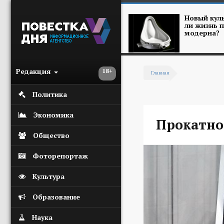
Перейти к основному содержанию
Новый куль
ли жизнь п
модерна?
Редакция
18+
Главная
Вы здесь
Политика
Экономика
Прокатно
Общество
Фоторепортаж
Культура
Образование
Наука