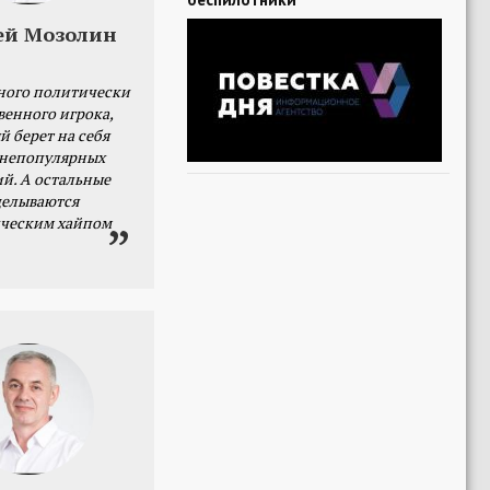
ей Мозолин
ного политически
венного игрока,
й берет на себя
 непопулярных
й. А остальные
делываются
ческим хайпом