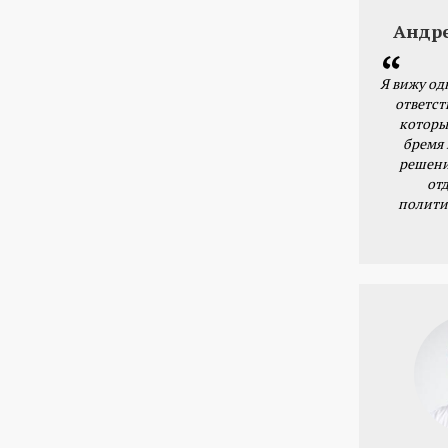
Андр
Я вижу од
ответст
которы
бремя
решени
от
полити