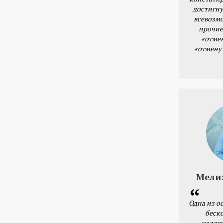
достигну
всевозм
прочие
«отме
«отмену
Мели
Одна из о
беск
налог