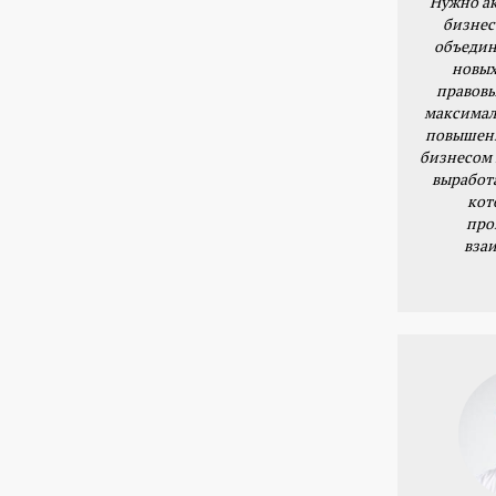
Нужно ак
бизнес
объедин
новых
правовы
максимал
повышени
бизнесом 
выработ
кот
про
вза