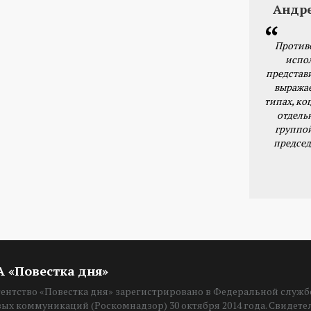
Андр
Против
испо
представ
выражае
типах, ког
отдель
группо
председ
ИА «Повестка дня»
нтство «Повестка дня» зарегистрировано в Федеральной службе
вых коммуникаций (Роскомнадзор) 30 октября 2014 года. Свидет