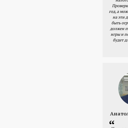
Проверк
год, а мож
на эти 
быть ог
должен п
игры и п
будет д
Анато