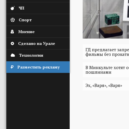
ЧП
Спорт
Мнение
Сделано на Урале
ГД предлагает запр
фильмы без прокатн
Технологии
Разместить рекламу
В Минкульте хотят 
пошлинами
Эх, «Варя», «Варя»