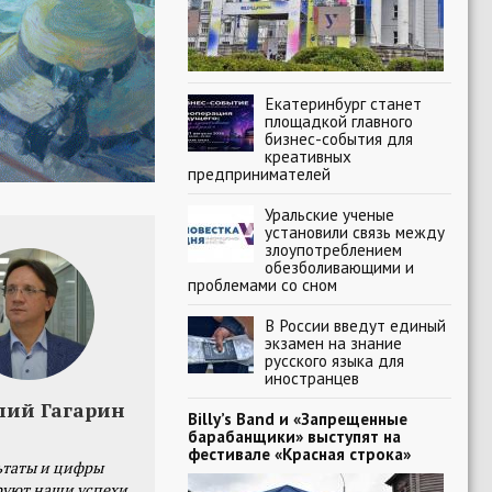
Екатеринбург станет
площадкой главного
бизнес-события для
креативных
предпринимателей
Уральские ученые
установили связь между
злоупотреблением
обезболивающими и
проблемами со сном
В России введут единый
экзамен на знание
русского языка для
иностранцев
лий Гагарин
Billy’s Band и «Запрещенные
барабанщики» выступят на
фестивале «Красная строка»
ьтаты и цифры
уют наши успехи,