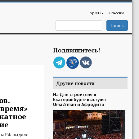
УрФО
В России
Поиск
Подпишитесь!
Другие новости
На Дне строителя в
ов.
Екатеринбурге выступят
Uma2rman и Афродита
 время»
катное
ие
ры РФ выдало