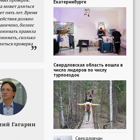
Екатеринбурге
а может длиться
ет пять лет. Время
действия должно
раничено, бизнес
онимать правила
онимать, сколько
литься проверка
Свердловская область вошла в
число лидеров по числу
турпоездок
лий Гагарин
Свердловчан