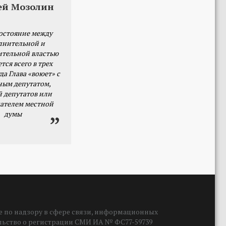
ей Мозолин
остояние между
лнительной и
ительной властью
тся всего в трех
да Глава «воюет» с
ным депутатом,
й депутатов или
ателем местной
думы
 по надзору в сфере связи, информационных
ельство о регистрации СМИ ИА № ФС77-59739