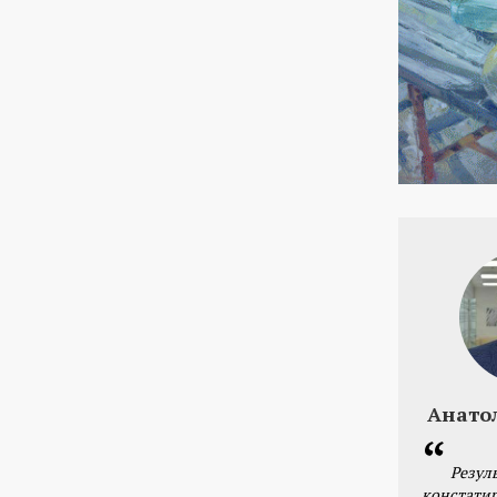
Анато
Резул
констатир