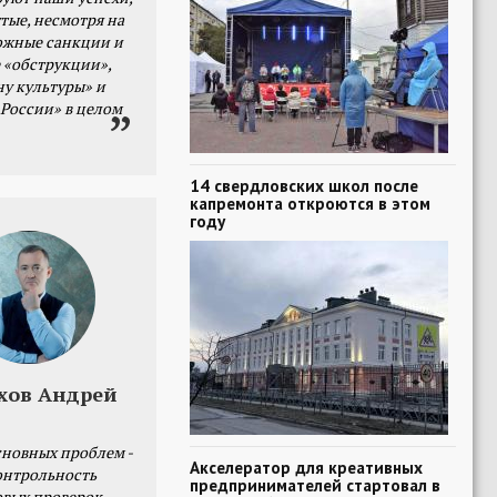
тые, несмотря на
ожные санкции и
 «обструкции»,
ну культуры» и
 России» в целом
14 свердловских школ после
капремонта откроются в этом
году
хов Андрей
сновных проблем -
Акселератор для креативных
онтрольность
предпринимателей стартовал в
овых проверок.