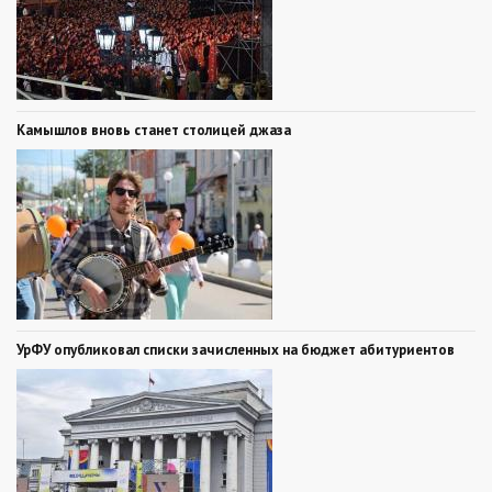
Камышлов вновь станет столицей джаза
УрФУ опубликовал списки зачисленных на бюджет абитуриентов