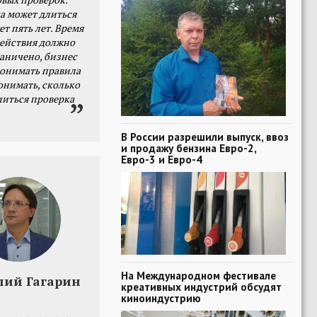
а может длиться
ет пять лет. Время
действия должно
раничено, бизнес
онимать правила
онимать, сколько
литься проверка
В России разрешили выпуск, ввоз
и продажу бензина Евро-2,
Евро-3 и Евро-4
На Международном фестивале
лий Гагарин
креативных индустрий обсудят
киноиндустрию