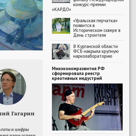
конкурс-премии
«КАРДО»
«Уральская перчатка»
появится в
Историческом сквере в
День строителя
В Курганской области
ФСБ накрыла крупную
нарколабораторию
Минэкономразвития РФ
сформировала реестр
креативных индустрий
лий Гагарин
ьтаты и цифры
уют наши успехи,