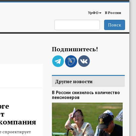
УрФО
В России
Поиск
Подпишитесь!
Другие новости
В России снизилось количество
пенсионеров
рге
ет
 компания
е спроектирует