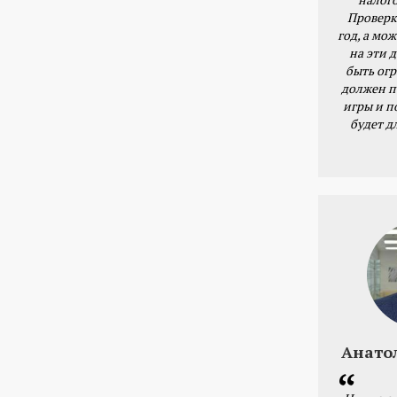
Проверк
год, а мож
на эти 
быть ог
должен п
игры и п
будет д
Анато