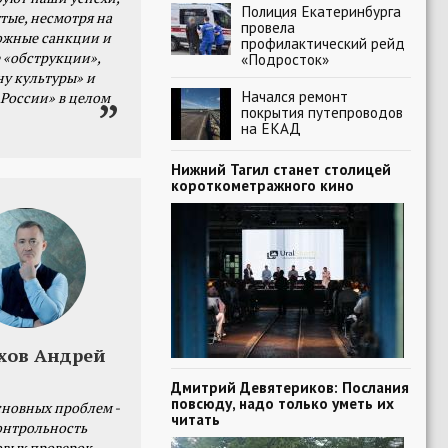
Полиция Екатеринбурга
тые, несмотря на
провела
ожные санкции и
профилактический рейд
 «обструкции»,
«Подросток»
ну культуры» и
Начался ремонт
 России» в целом
покрытия путепроводов
на ЕКАД
Нижний Тагил станет столицей
короткометражного кино
хов Андрей
Дмитрий Девятериков: Послания
повсюду, надо только уметь их
сновных проблем -
читать
онтрольность
овых проверок.