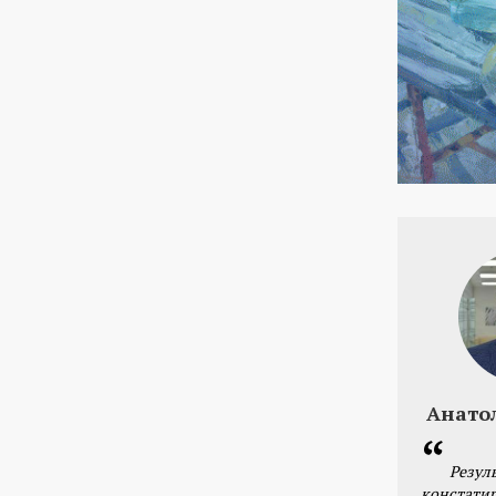
Анато
Резул
констатир