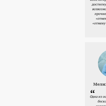
достигну
всевозм
прочие
«отме
«отмену
Мели
Одна из о
беск
налог