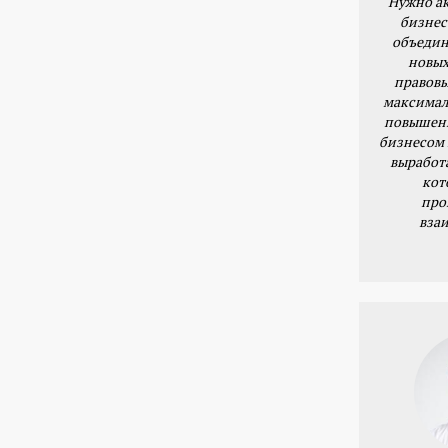
Нужно ак
бизнес
объедин
новых
правовы
максимал
повышени
бизнесом 
выработ
кот
про
вза