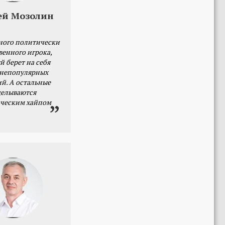
ей Мозолин
ного политически
венного игрока,
й берет на себя
 непопулярных
й. А остальные
делываются
ческим хайпом