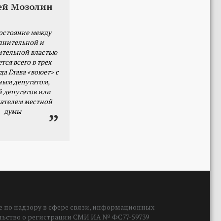
ей Мозолин
остояние между
лнительной и
ительной властью
тся всего в трех
да Глава «воюет» с
ным депутатом,
й депутатов или
ателем местной
думы
 по надзору в сфере связи, информационных
ельство о регистрации СМИ ИА № ФС77-59739