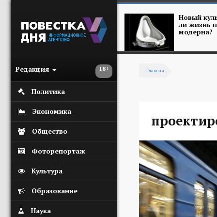
Перейти к основному содержанию
Новый куль
ли жизнь п
модерна?
Редакция
18+
Главная
Вы здесь
Политика
Экономика
проектир
Общество
Фоторепортаж
Культура
Образование
Наука