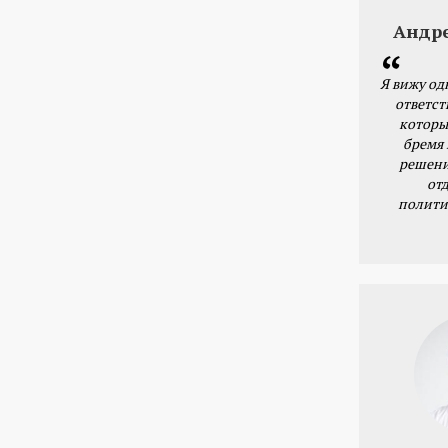
Андр
Я вижу од
ответст
которы
бремя
решени
от
полити