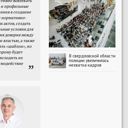
тивно вовлекать
 и профильные
ения в создание
 нормативно-
х актов, создать
ьные условия для
я доверия между
и властью, а также
ать «шаблон», по
орому будет
В свердловской области
исходить их
полиции увеличилась
имодействие
нехватка кадров