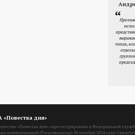
Андр
Против
испо
представ
выражае
типах, ког
отдель
группо
председ
ИА «Повестка дня»
нтство «Повестка дня» зарегистрировано в Федеральной службе
вых коммуникаций (Роскомнадзор) 30 октября 2014 года. Свидет