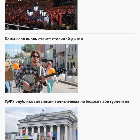
Камышлов вновь станет столицей джаза
УрФУ опубликовал списки зачисленных на бюджет абитуриентов