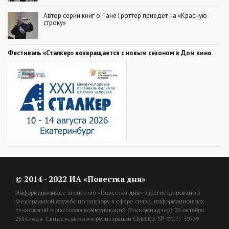
Автор серии книг о Тане Гроттер приедет на «Красную
строку»
Фестиваль «Сталкер» возвращается с новым сезоном в Дом кино
© 2014 - 2022 ИА «Повестка дня»
Информационное агентство «Повестка дня» зарегистрировано в
Федеральной службе по надзору в сфере связи, информационных
технологий и массовых коммуникаций (Роскомнадзор) 30 октября
2014 года. Свидетельство о регистрации СМИ ИА № ФС77-59739