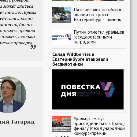
а может длиться
Пять человек погибли в
ет пять лет. Время
аварии на трассе
действия должно
Екатеринбург - Тюмень
раничено, бизнес
онимать правила
Путин отметил уральцев
онимать, сколько
государственными
наградами
литься проверка
Склад Wildberries в
Екатеринбурге атаковали
беспилотники
Уральцы смогут
лий Гагарин
присоединиться к Гранд-
финалу Международной
конкурс-премии