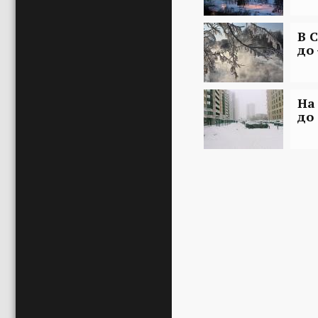
В 
до 
На
до