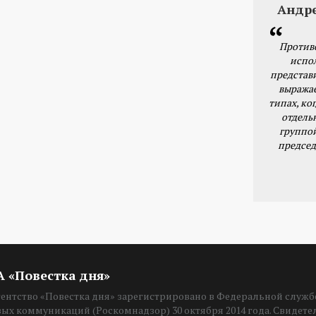
Андр
Против
испо
представ
выражае
типах, ког
отдель
группо
председ
ИА «Повестка дня»
нтство «Повестка дня» зарегистрировано в Федеральной службе
вых коммуникаций (Роскомнадзор) 30 октября 2014 года. Свидет