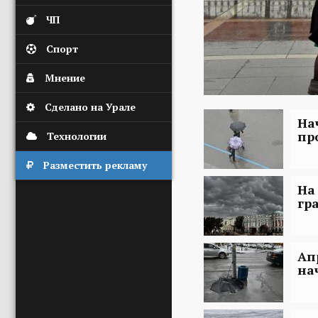
ЧП
Спорт
Мнение
Сделано на Урале
На
пр
Технологии
Разместить рекламу
На
гр
Ап
на