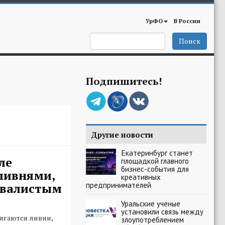
УрФО
В России
Поиск
Подпишитесь!
Другие новости
Екатеринбург станет
ле
площадкой главного
бизнес-события для
ливнями,
креативных
предпринимателей
квалистым
Уральские ученые
установили связь между
игаются ливни,
злоупотреблением