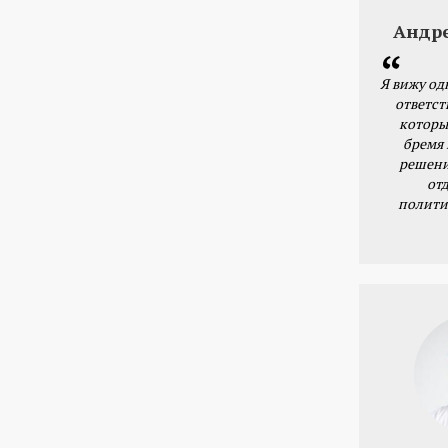
Андр
Я вижу од
ответст
которы
бремя
решени
от
полити