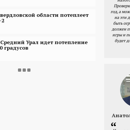
Проверк
год, а мож
Свердловской области потеплеет
на эти 
-2
быть ог
должен п
игры и п
будет д
 Средний Урал идет потепление
 0 градусов
Анато