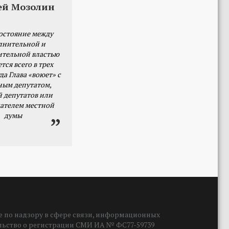
ей Мозолин
остояние между
лнительной и
ительной властью
тся всего в трех
да Глава «воюет» с
ным депутатом,
й депутатов или
ателем местной
думы
 по надзору в сфере связи, информационных
ельство о регистрации СМИ ИА № ФС77-59739