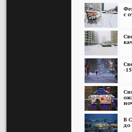
Фе
с 
Св
кач
Св
-15
Си
ож
но
В 
до