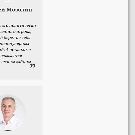
ей Мозолин
ного политически
венного игрока,
й берет на себя
 непопулярных
й. А остальные
делываются
ческим хайпом