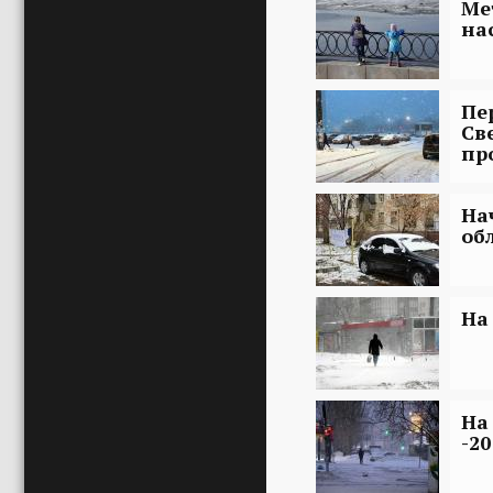
Ме
на
Пе
Св
пр
На
об
На
На
-20