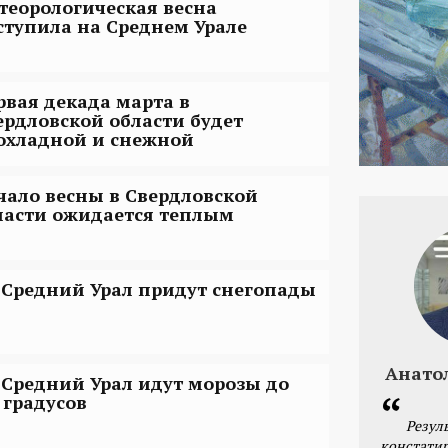
теорологическая весна
ступила на Среднем Урале
рвая декада марта в
ердловской области будет
охладной и снежной
чало весны в Свердловской
ласти ожидается теплым
 Средний Урал придут снегопады
Анато
 Средний Урал идут морозы до
 градусов
Резул
констатир