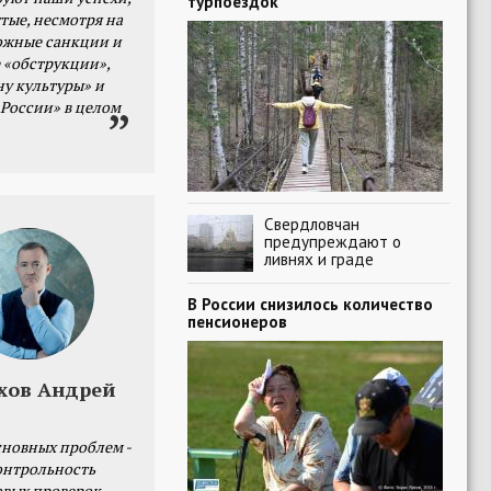
турпоездок
тые, несмотря на
ожные санкции и
 «обструкции»,
ну культуры» и
 России» в целом
Свердловчан
предупреждают о
ливнях и граде
В России снизилось количество
пенсионеров
хов Андрей
сновных проблем -
онтрольность
овых проверок.