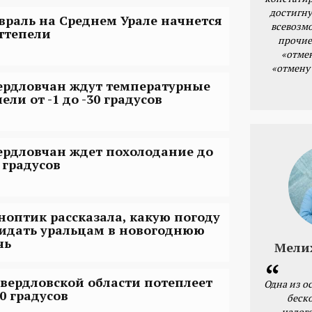
достигну
враль на Среднем Урале начнется
всевозм
оттепели
прочие
«отме
«отмену
ердловчан ждут температурные
ели от -1 до -30 градусов
ердловчан ждет похолодание до
 градусов
ноптик рассказала, какую погоду
идать уральцам в новогоднюю
чь
Мели
Свердловской области потеплеет
Одна из о
 0 градусов
беск
налог