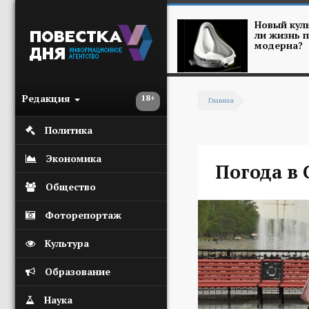
Перейти к основному содержанию
Новый куль
ли жизнь п
модерна?
Редакция
18+
Главная
Вы здесь
Политика
Экономика
Погода в 
Общество
Фоторепортаж
Культура
Образование
Наука