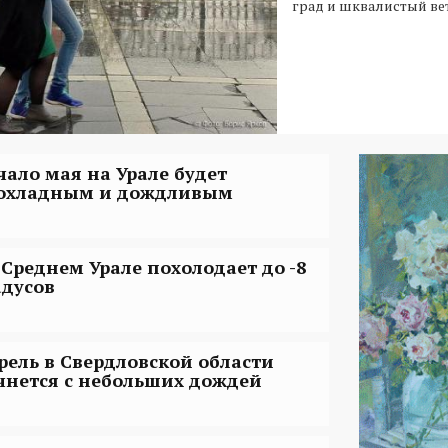
град и шквалистый ве
чало мая на Урале будет
охладным и дождливым
 Среднем Урале похолодает до -8
адусов
рель в Свердловской области
чнется с небольших дождей