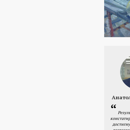
Анато
Резул
констатир
достигну
всевозм