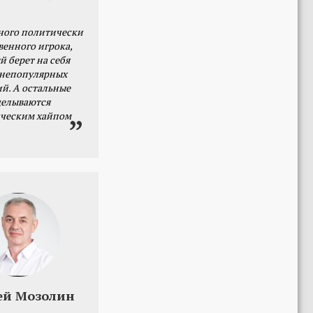
ного политически
венного игрока,
й берет на себя
 непопулярных
й. А остальные
делываются
ческим хайпом
ей Мозолин