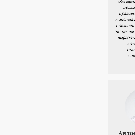
объедин
новых
правовы
максимал
повышени
бизнесом 
выработ
кот
про
вза
Андр