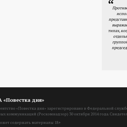
Против
испо
представ
выражае
типах, ког
отдель
группо
председ
ИА «Повестка дня»
нтство «Повестка дня» зарегистрировано в Федеральной службе
вых коммуникаций (Роскомнадзор) 30 октября 2014 года. Свидет
ожет содержать материалы 18+