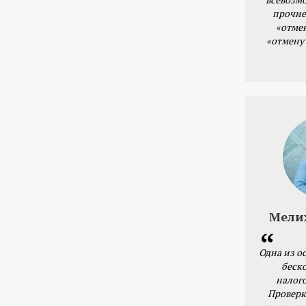
прочие
«отме
«отмену
Мели
Одна из о
беск
налог
Проверк