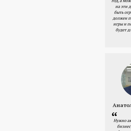
год, а мож
на эти 
быть ог
должен п
игры и п
будет д
Анато
Нужно ак
бизнес