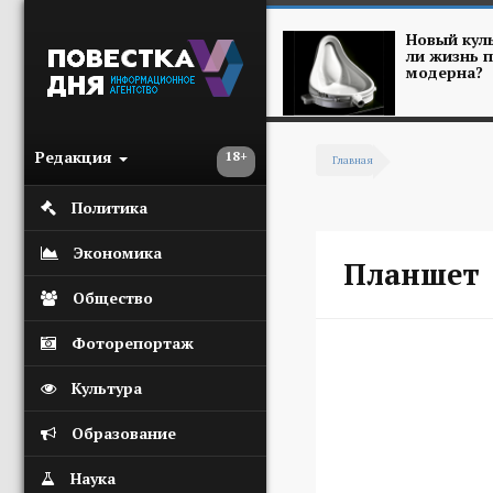
Перейти к основному содержанию
Новый куль
ли жизнь п
модерна?
Редакция
18+
Главная
Вы здесь
Политика
Экономика
Планшет
Общество
Фоторепортаж
Культура
Образование
Наука