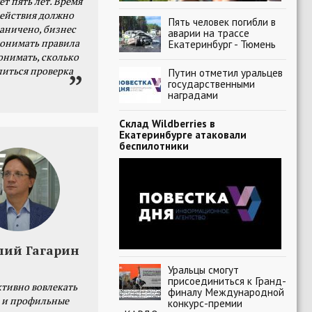
ет пять лет. Время
действия должно
Пять человек погибли в
раничено, бизнес
аварии на трассе
онимать правила
Екатеринбург - Тюмень
онимать, сколько
литься проверка
Путин отметил уральцев
государственными
наградами
Склад Wildberries в
Екатеринбурге атаковали
беспилотники
лий Гагарин
Уральцы смогут
присоединиться к Гранд-
тивно вовлекать
финалу Международной
 и профильные
конкурс-премии