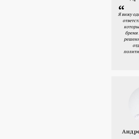
Я вижу од
ответст
которы
бремя
решени
от
полити
Андр