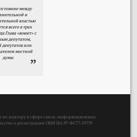
остояние между
лнительной и
ительной властью
тся всего в трех
да Глава «воюет» с
ным депутатом,
й депутатов или
ателем местной
думы
 по надзору в сфере связи, информационных
ельство о регистрации СМИ ИА № ФС77-59739