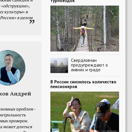
турпоездок
 «обструкции»,
ну культуры» и
 России» в целом
Свердловчан
предупреждают о
ливнях и граде
В России снизилось количество
пенсионеров
хов Андрей
сновных проблем -
онтрольность
овых проверок.
а может длиться