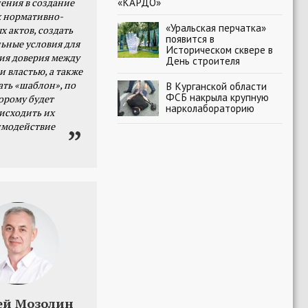
«КАРДО»
ения в создание
 нормативно-
«Уральская перчатка»
х актов, создать
появится в
ьные условия для
Историческом сквере в
я доверия между
День строителя
и властью, а также
ать «шаблон», по
В Курганской области
ФСБ накрыла крупную
орому будет
нарколабораторию
исходить их
имодействие
ей Мозолин