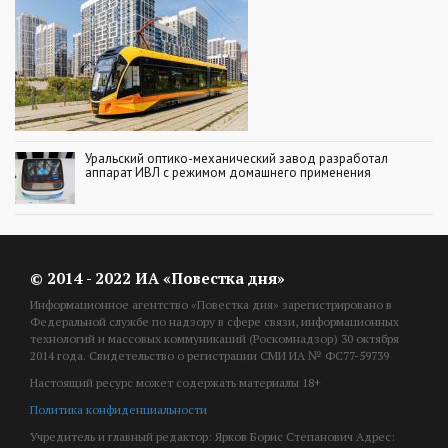
Уральский оптико-механический завод разработал
аппарат ИВЛ с режимом домашнего применения
© 2014 - 2022 ИА «Повестка дня»
Информационное агентство «Повестка дня» зарегистрировано в
Федеральной службе по надзору в сфере связи, информационных
технологий и массовых коммуникаций (Роскомнадзор) 30 октября
2014 года. Свидетельство о регистрации СМИ ИА № ФС77-59739
Настоящий ресурс может содержать материалы 18+
Политика конфиденциальности
Учредитель и главный редактор: Ярков Борис Степанович Адрес: