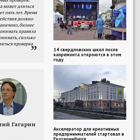
а может длиться
ет пять лет. Время
действия должно
раничено, бизнес
онимать правила
онимать, сколько
литься проверка
14 свердловских школ после
капремонта откроются в этом
году
лий Гагарин
Акселератор для креативных
предпринимателей стартовал в
Екатеринбурге