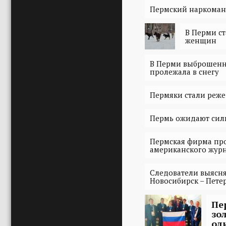
Пермский наркоман
В Перми ст
женщин
В Перми выброшенн
пролежала в снегу
Пермяки стали реж
Пермь ожидают сил
Пермская фирма про
американского жур
Следователи выясн
Новосибирск – Пете
Пе
зо
ол