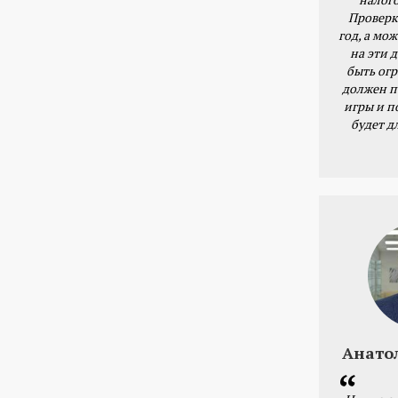
Проверк
год, а мож
на эти 
быть ог
должен п
игры и п
будет д
Анато