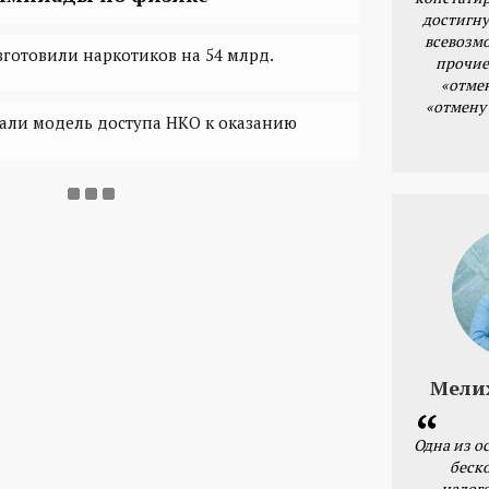
достигну
всевозм
готовили наркотиков на 54 млрд.
прочие
«отме
«отмену
али модель доступа НКО к оказанию
Мели
Одна из о
беск
налог