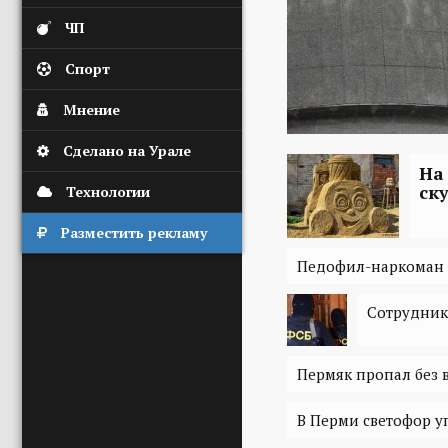
ЧП
Спорт
Мнение
Сделано на Урале
На
ск
Технологии
Разместить рекламу
Педофил-наркоман 
Сотрудник
Пермяк пропал без в
В Перми светофор уп