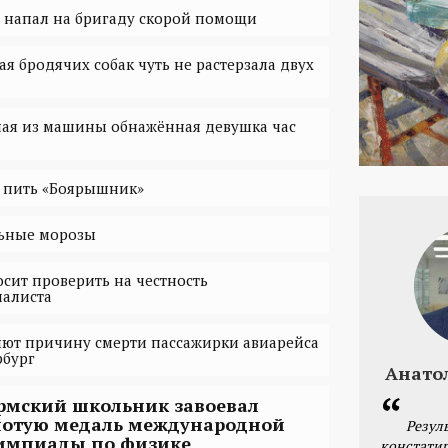
 напал на бригаду скорой помощи
ая бродячих собак чуть не растерзала двух
ая из машины обнажённая девушка час
е пить «Боярышник»
ьные морозы
сит проверить на честность
налиста
яют причину смерти пассажирки авиарейса
рбург
Анато
рмский школьник завоевал
лотую медаль международной
Резул
импиады по физике
констатир