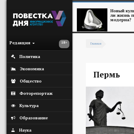
Перейти к основному содержанию
Новый куль
ли жизнь п
модерна?
Редакция
18+
Главная
Вы здесь
Политика
Экономика
Пермь
Общество
Фоторепортаж
Культура
Образование
Наука