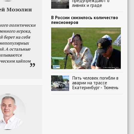
предупреждают о
ливнях и граде
ей Мозолин
В России снизилось количество
пенсионеров
ного политически
венного игрока,
й берет на себя
 непопулярных
й. А остальные
делываются
ческим хайпом
Пять человек погибли в
аварии на трассе
Екатеринбург - Тюмень