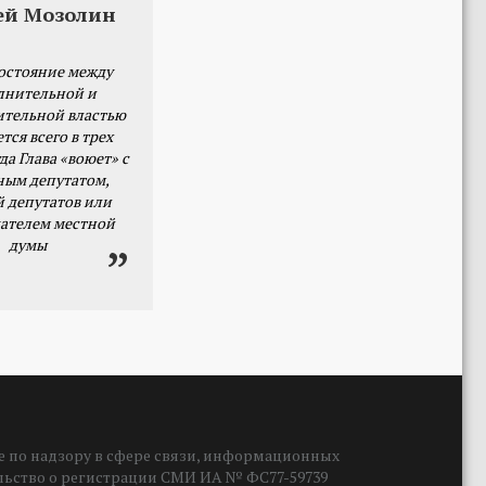
ей Мозолин
остояние между
лнительной и
ительной властью
тся всего в трех
да Глава «воюет» с
ным депутатом,
й депутатов или
ателем местной
думы
 по надзору в сфере связи, информационных
ельство о регистрации СМИ ИА № ФС77-59739