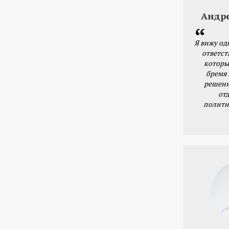
Андр
Я вижу од
ответст
которы
бремя
решени
от
полити