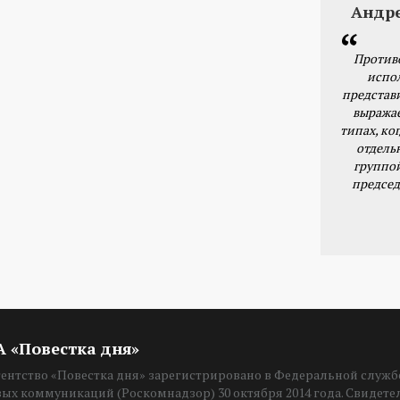
Андр
Против
испо
представ
выражае
типах, ког
отдель
группо
председ
ИА «Повестка дня»
нтство «Повестка дня» зарегистрировано в Федеральной службе
вых коммуникаций (Роскомнадзор) 30 октября 2014 года. Свидет