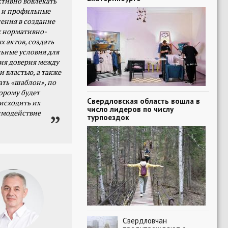
тивно вовлекать
 и профильные
ения в создание
 нормативно-
х актов, создать
ьные условия для
я доверия между
и властью, а также
ать «шаблон», по
орому будет
Свердловская область вошла в
исходить их
число лидеров по числу
имодействие
турпоездок
Свердловчан