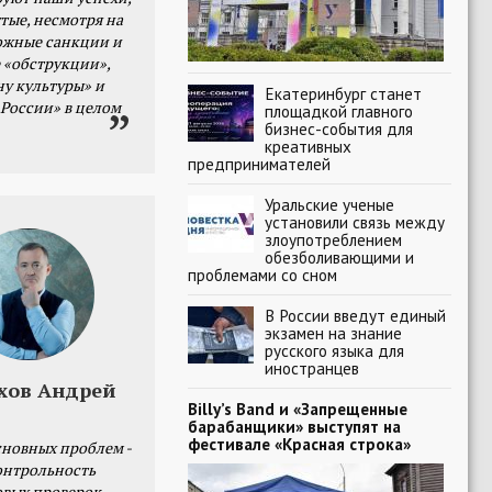
тые, несмотря на
ожные санкции и
 «обструкции»,
ну культуры» и
Екатеринбург станет
 России» в целом
площадкой главного
бизнес-события для
креативных
предпринимателей
Уральские ученые
установили связь между
злоупотреблением
обезболивающими и
проблемами со сном
В России введут единый
экзамен на знание
русского языка для
иностранцев
хов Андрей
Billy’s Band и «Запрещенные
барабанщики» выступят на
фестивале «Красная строка»
сновных проблем -
онтрольность
овых проверок.