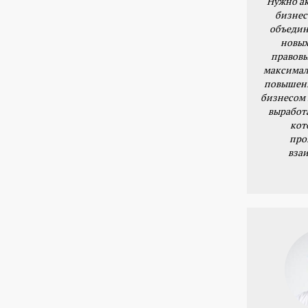
Нужно ак
бизнес
объедин
новых
правовы
максимал
повышени
бизнесом 
выработ
кот
про
вза