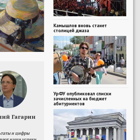
Камышлов вновь станет
столицей джаза
УрФУ опубликовал списки
зачисленных на бюджет
абитуриентов
лий Гагарин
ьтаты и цифры
уют наши успехи,