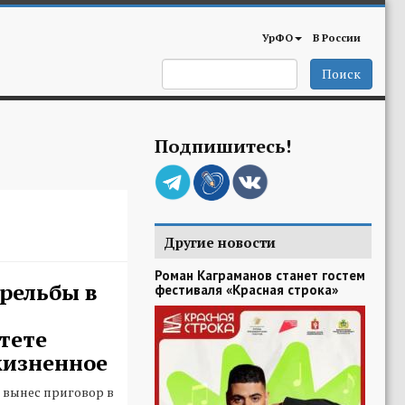
УрФО
В России
Поиск
Подпишитесь!
Другие новости
Роман Каграманов станет гостем
рельбы в
фестиваля «Красная строка»
тете
жизненное
 вынес приговор в