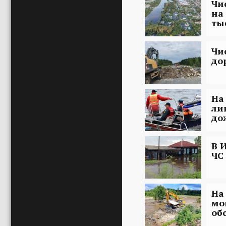
Чи
на
ты
Чи
до
На
ли
до
В 
ЧС
На
мо
об