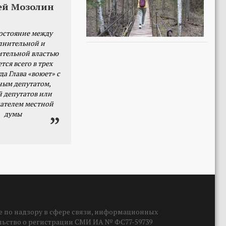
ей Мозолин
остояние между
лнительной и
ительной властью
тся всего в трех
да Глава «воюет» с
ным депутатом,
й депутатов или
ателем местной
думы
 по надзору в сфере связи, информационных
ельство о регистрации СМИ ИА № ФС77-59739