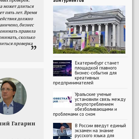
абитуриентов
а может длиться
ет пять лет. Время
действия должно
раничено, бизнес
онимать правила
онимать, сколько
литься проверка
Екатеринбург станет
площадкой главного
бизнес-события для
креативных
предпринимателей
Уральские ученые
установили связь между
злоупотреблением
обезболивающими и
проблемами со сном
лий Гагарин
В России введут единый
экзамен на знание
русского языка для