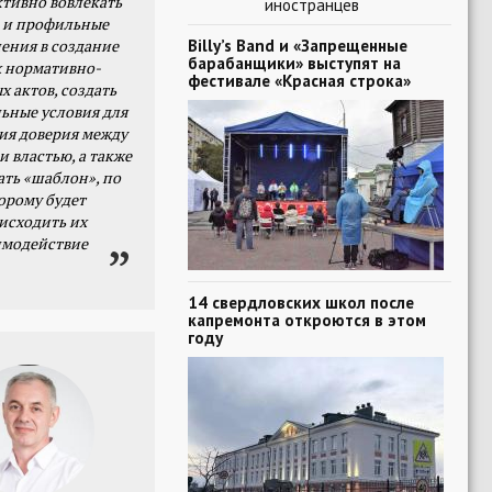
тивно вовлекать
иностранцев
 и профильные
Billy’s Band и «Запрещенные
ения в создание
барабанщики» выступят на
 нормативно-
фестивале «Красная строка»
х актов, создать
ьные условия для
я доверия между
и властью, а также
ать «шаблон», по
орому будет
исходить их
имодействие
14 свердловских школ после
капремонта откроются в этом
году