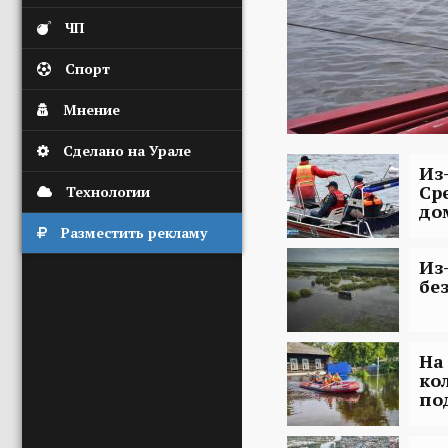
ЧП
Спорт
Мнение
Сделано на Урале
Из
Ср
Технологии
до
Разместить рекламу
Из
бе
На
ко
по