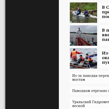
В 
пр
по
В 
вв
па
Из
ок
пу
Из-за паводка пере
мостам
Паводком отрезало 
Уральский Гидроме
весной