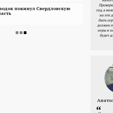
Проверк
водок покинул Свердловскую
год, а мож
ласть
на эти 
быть ог
должен п
игры и п
будет д
Анато