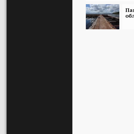
Па
об