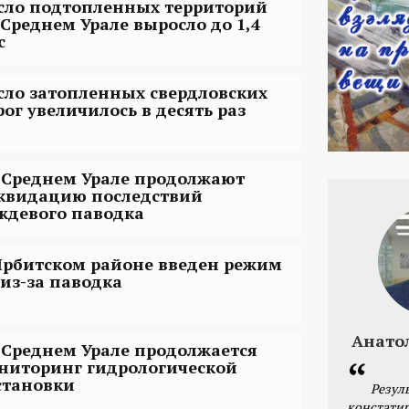
сло подтопленных территорий
 Среднем Урале выросло до 1,4
с
сло затопленных свердловских
рог увеличилось в десять раз
 Среднем Урале продолжают
квидацию последствий
ждевого паводка
Ирбитском районе введен режим
 из-за паводка
Анато
 Среднем Урале продолжается
ниторинг гидрологической
становки
Резул
констатир