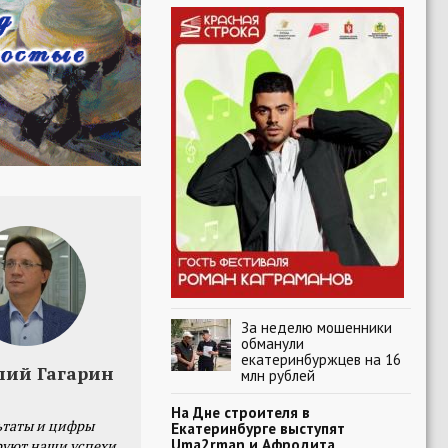
За неделю мошенники
обманули
екатеринбуржцев на 16
лий Гагарин
млн рублей
На Дне строителя в
ьтаты и цифры
Екатеринбурге выступят
Uma2rman и Афродита
уют наши успехи,