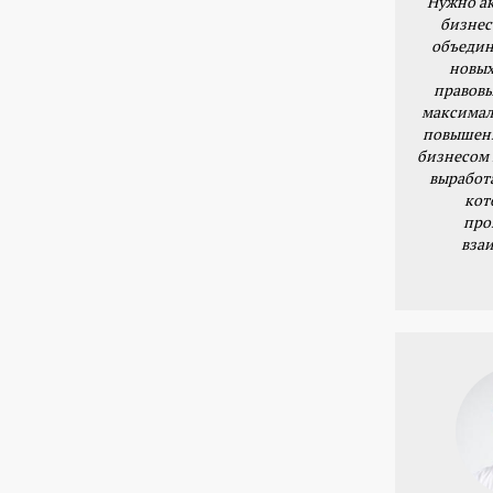
Нужно ак
бизнес
объедин
новых
правовы
максимал
повышени
бизнесом 
выработ
кот
про
вза