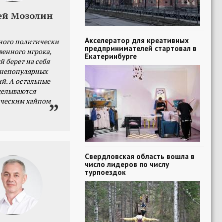
ей Мозолин
Акселератор для креативных
ного политически
предпринимателей стартовал в
венного игрока,
Екатеринбурге
й берет на себя
 непопулярных
й. А остальные
делываются
ческим хайпом
Свердловская область вошла в
число лидеров по числу
турпоездок