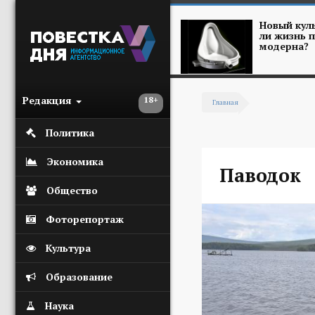
Перейти к основному содержанию
Новый куль
ли жизнь п
модерна?
Редакция
18+
Главная
Вы здесь
Политика
Экономика
Паводок
Общество
Фоторепортаж
Культура
Образование
Наука