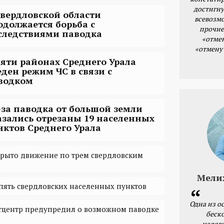
достигну
Свердловской области
всевозм
одолжается борьба с
прочие
следствиями паводка
«отме
«отмену
пяти районах Среднего Урала
еден режим ЧС в связи с
водком
-за паводка от большой земли
азались отрезаны 19 населенных
нктов Среднего Урала
крыто движение по трем свердловским
Мели
пять свердловских населенных пунктов
Одна из о
тцентр предупредил о возможном паводке
беск
налог