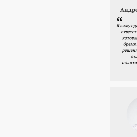
Андр
Я вижу од
ответст
которы
бремя
решени
от
полити