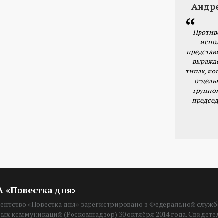
Андр
Против
испо
представ
выражае
типах, ког
отдель
группо
председ
ИА «Повестка дня»
нтство «Повестка дня» зарегистрировано в Федеральной службе
вых коммуникаций (Роскомнадзор) 30 октября 2014 года. Свидет