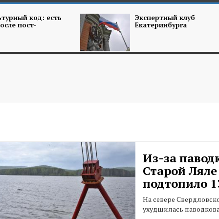
турный код: есть
Экспертный клуб
осле пост-
Екатеринбурга
Из-за павод
Старой Ляле
подтопило 1
На севере Свердловск
ухудшилась паводкова