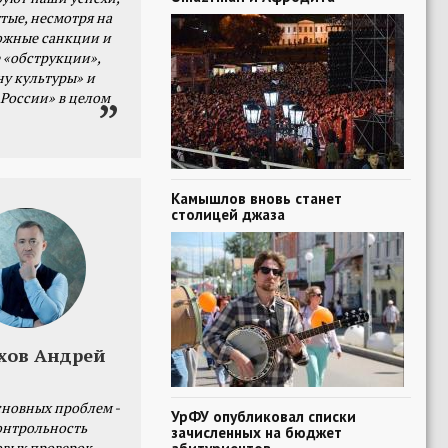
тые, несмотря на
ожные санкции и
 «обструкции»,
ну культуры» и
 России» в целом
Камышлов вновь станет
столицей джаза
хов Андрей
сновных проблем -
УрФУ опубликовал списки
онтрольность
зачисленных на бюджет
овых проверок.