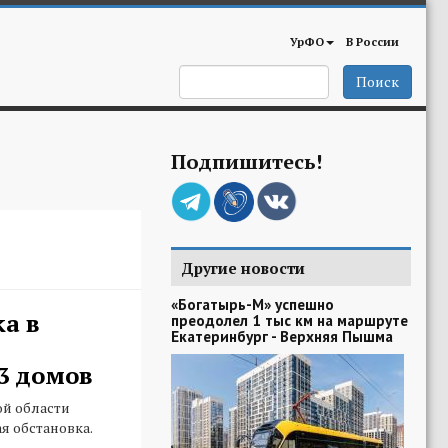
УрФО
В России
Поиск
Подпишитесь!
Другие новости
«Богатырь-М» успешно
ка в
преодолел 1 тыс км на маршруте
Екатеринбург - Верхняя Пышма
3 домов
ой области
я обстановка.