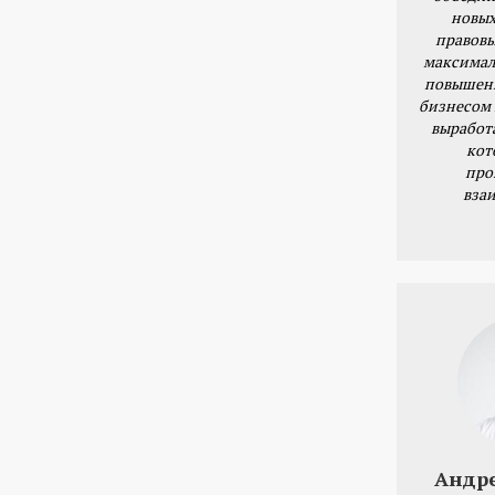
новых
правовы
максимал
повышени
бизнесом 
выработ
кот
про
вза
Андр