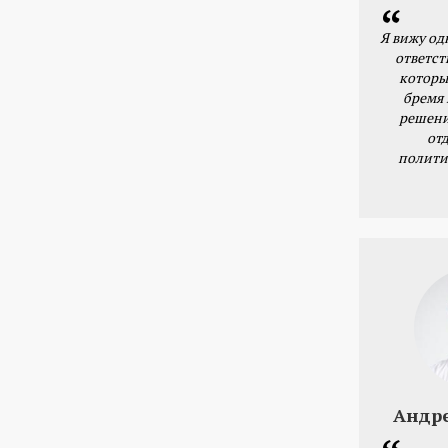
Я вижу од
ответст
которы
бремя
решени
от
полити
Андр