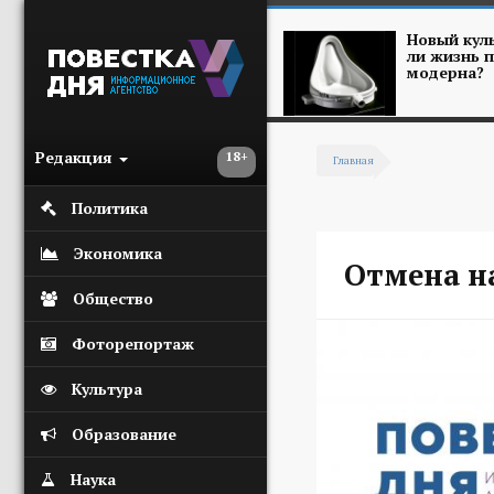
Перейти к основному содержанию
Новый куль
ли жизнь п
модерна?
Редакция
18+
Главная
Вы здесь
Политика
Экономика
Отмена н
Общество
Фоторепортаж
Культура
Образование
Наука