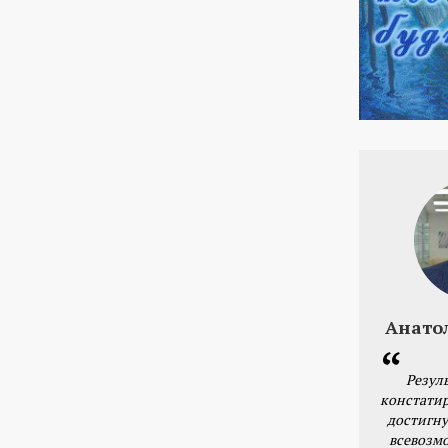
Анато
Резул
констатир
достигну
всевозм