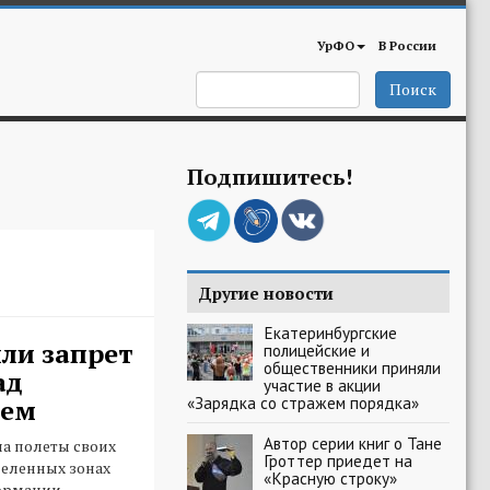
УрФО
В России
Поиск
Подпишитесь!
Другие новости
Екатеринбургские
ли запрет
полицейские и
общественники приняли
ад
участие в акции
«Зарядка со стражем порядка»
лем
Автор серии книг о Тане
на полеты своих
Гроттер приедет на
еленных зонах
«Красную строку»
ормации