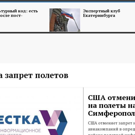
турный код: есть
Экспертный клуб
осле пост-
Екатеринбурга
а запрет полетов
США отмени
на полеты н
Симферопо
США отменяет запрет 
авиакомпаний в опред
района полетной инф