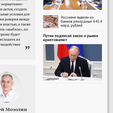
 нормативно-
х актов, создать
ьные условия для
Россияне вывели из
я доверия между
банков рекордные 643,4
и властью, а также
млрд. рублей
ать «шаблон», по
орому будет
Путин подписал закон о рынке
исходить их
криптовалют
имодействие
ей Мозолин