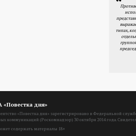
Против
испо
представ
выражае
типах, ког
отдель
группо
председ
ИА «Повестка дня»
нтство «Повестка дня» зарегистрировано в Федеральной службе
вых коммуникаций (Роскомнадзор) 30 октября 2014 года. Свидет
ожет содержать материалы 18+