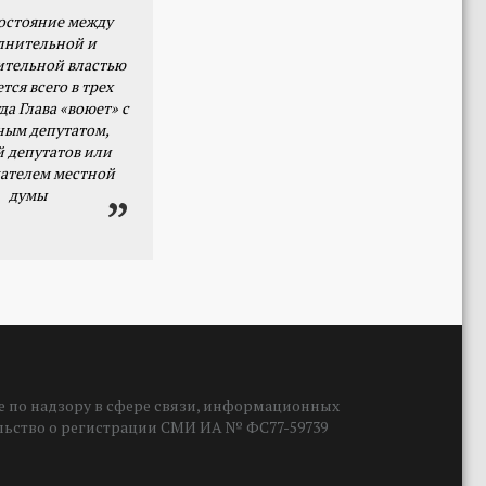
остояние между
лнительной и
ительной властью
тся всего в трех
да Глава «воюет» с
ным депутатом,
й депутатов или
ателем местной
думы
 по надзору в сфере связи, информационных
ельство о регистрации СМИ ИА № ФС77-59739