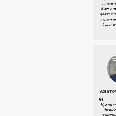
на эти 
быть ог
должен п
игры и п
будет д
Анато
Нужно ак
бизнес
объедин