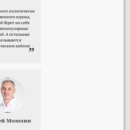
ного политически
венного игрока,
й берет на себя
 непопулярных
й. А остальные
делываются
ческим хайпом
ей Мозолин