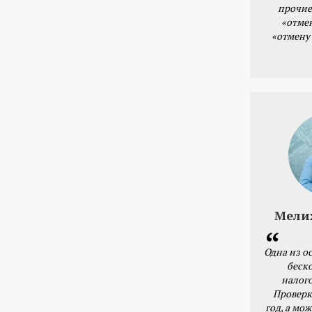
прочие
«отме
«отмену
Мели
Одна из о
беск
налог
Проверк
год, а мож