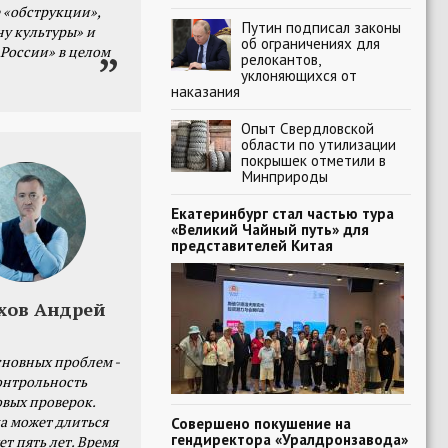
 «обструкции»,
Путин подписал законы
ну культуры» и
об ограничениях для
 России» в целом
релокантов,
уклоняющихся от
наказания
Опыт Свердловской
области по утилизации
покрышек отметили в
Минприроды
Екатеринбург стал частью тура
«Великий Чайный путь» для
представителей Китая
хов Андрей
сновных проблем -
онтрольность
овых проверок.
а может длиться
Совершено покушение на
гендиректора «Уралдронзавода»
ет пять лет. Время