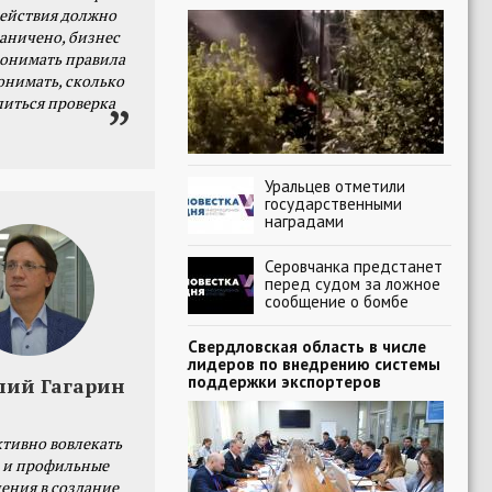
действия должно
раничено, бизнес
онимать правила
онимать, сколько
литься проверка
Уральцев отметили
государственными
наградами
Серовчанка предстанет
перед судом за ложное
сообщение о бомбе
Свердловская область в числе
лидеров по внедрению системы
поддержки экспортеров
лий Гагарин
тивно вовлекать
 и профильные
ения в создание