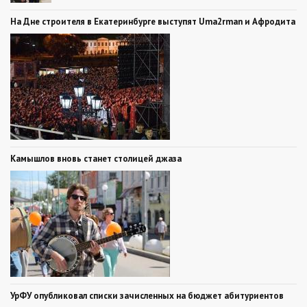
На Дне строителя в Екатеринбурге выступят Uma2rman и Афродита
Камышлов вновь станет столицей джаза
УрФУ опубликовал списки зачисленных на бюджет абитуриентов