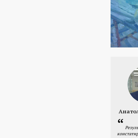
Анато
Резул
констатир