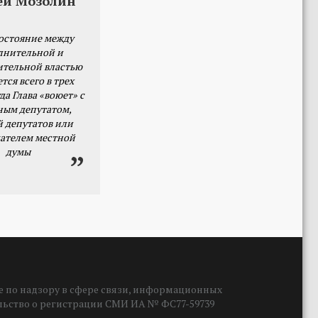
ей Мозолин
остояние между
лнительной и
ительной властью
тся всего в трех
да Глава «воюет» с
ным депутатом,
й депутатов или
ателем местной
думы
 по надзору в сфере связи, информационных
ельство о регистрации СМИ ИА № ФС77-59739