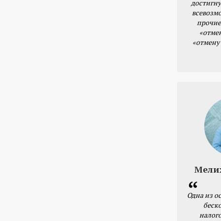
достигну
всевозм
прочие
«отме
«отмену
Мели
Одна из о
беск
налог