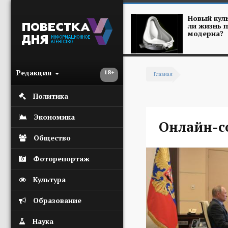
Перейти к основному содержанию
Новый куль
ли жизнь п
модерна?
Редакция
18+
Главная
Вы здесь
Политика
Экономика
Онлайн-с
Общество
Фоторепортаж
Культура
Образование
Наука