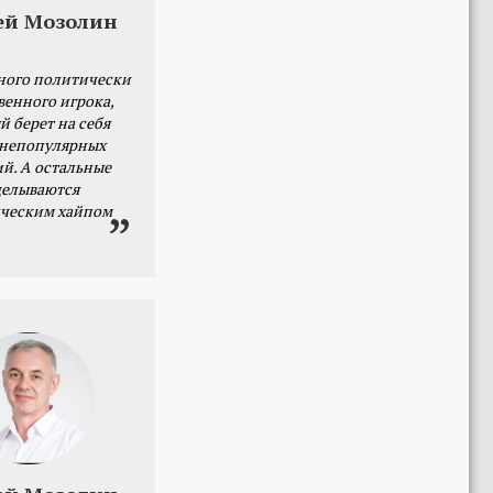
ей Мозолин
ного политически
венного игрока,
й берет на себя
 непопулярных
й. А остальные
делываются
ческим хайпом