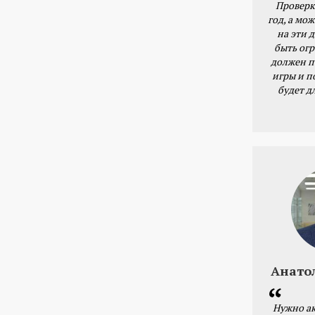
Проверк
год, а мож
на эти 
быть ог
должен п
игры и п
будет д
Анато
Нужно ак