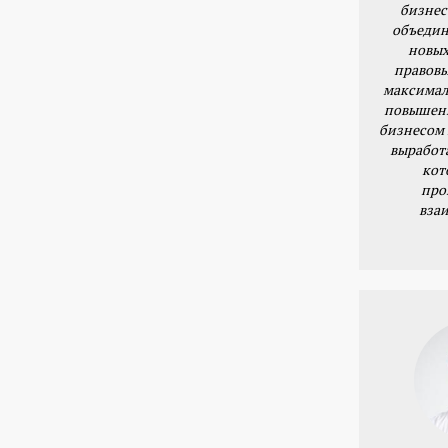
бизнес
объедин
новых
правовы
максимал
повышени
бизнесом 
выработ
кот
про
вза