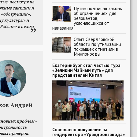
тые, несмотря на
ожные санкции и
Путин подписал законы
об ограничениях для
 «обструкции»,
релокантов,
ну культуры» и
уклоняющихся от
 России» в целом
наказания
Опыт Свердловской
области по утилизации
покрышек отметили в
Минприроды
Екатеринбург стал частью тура
«Великий Чайный путь» для
представителей Китая
хов Андрей
сновных проблем -
онтрольность
Совершено покушение на
овых проверок.
гендиректора «Уралдронзавода»