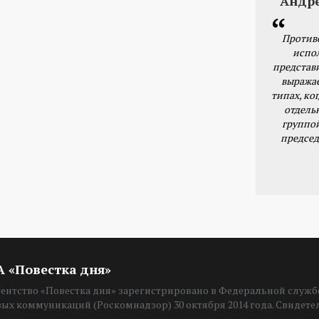
Андр
Против
испо
представ
выражае
типах, ког
отдель
группо
председ
ИА «Повестка дня»
нтство «Повестка дня» зарегистрировано в Федеральной службе
вых коммуникаций (Роскомнадзор) 30 октября 2014 года. Свидет