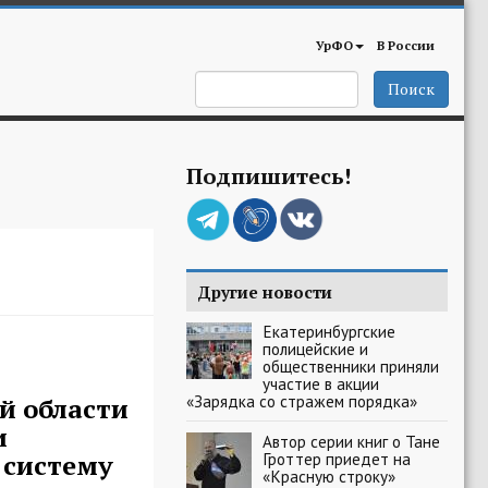
УрФО
В России
Поиск
Подпишитесь!
Другие новости
Екатеринбургские
полицейские и
общественники приняли
участие в акции
«Зарядка со стражем порядка»
й области
и
Автор серии книг о Тане
 систему
Гроттер приедет на
«Красную строку»