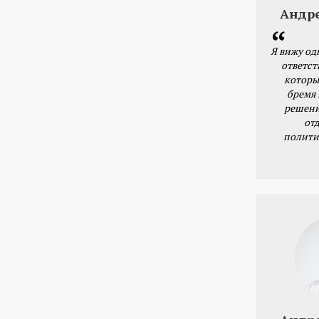
Андр
Я вижу од
ответст
которы
бремя
решени
от
полити