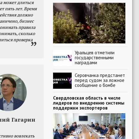
а может длиться
ет пять лет. Время
действия должно
раничено, бизнес
онимать правила
онимать, сколько
литься проверка
Уральцев отметили
государственными
наградами
Серовчанка предстанет
перед судом за ложное
сообщение о бомбе
Свердловская область в числе
лидеров по внедрению системы
поддержки экспортеров
лий Гагарин
тивно вовлекать