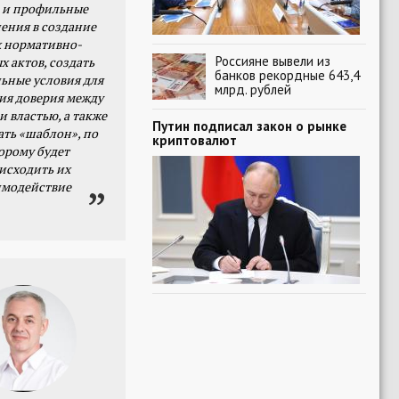
 и профильные
ения в создание
 нормативно-
Россияне вывели из
х актов, создать
банков рекордные 643,4
ьные условия для
млрд. рублей
я доверия между
и властью, а также
Путин подписал закон о рынке
ать «шаблон», по
криптовалют
орому будет
исходить их
имодействие