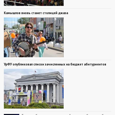
Камышлов вновь станет столицей джаза
УрФУ опубликовал списки зачисленных на бюджет абитуриентов