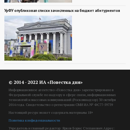
УрФУ опубликовал списки зачисленных на бюджет абитуриентов
© 2014 - 2022 ИА «Повестка дня»
Информационное агентство «Повестка дня» зарегистрировано в
Федеральной службе по надзору в сфере связи, информационных
технологий и массовых коммуникаций (Роскомнадзор) 30 октября
2014 года. Свидетельство о регистрации СМИ ИА № ФС77-59739
Настоящий ресурс может содержать материалы 18+
Политика конфиденциальности
Учредитель и главный редактор: Ярков Борис Степанович Адрес: