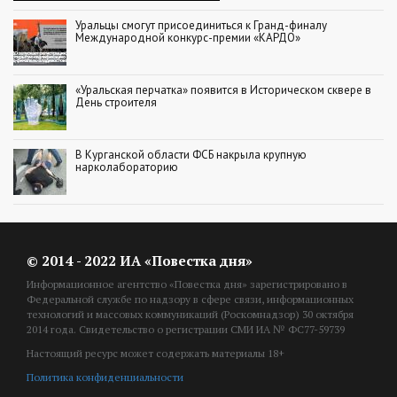
Уральцы смогут присоединиться к Гранд-финалу
Международной конкурс-премии «КАРДО»
«Уральская перчатка» появится в Историческом сквере в
День строителя
В Курганской области ФСБ накрыла крупную
нарколабораторию
© 2014 - 2022 ИА «Повестка дня»
Информационное агентство «Повестка дня» зарегистрировано в
Федеральной службе по надзору в сфере связи, информационных
технологий и массовых коммуникаций (Роскомнадзор) 30 октября
2014 года. Свидетельство о регистрации СМИ ИА № ФС77-59739
Настоящий ресурс может содержать материалы 18+
Политика конфиденциальности