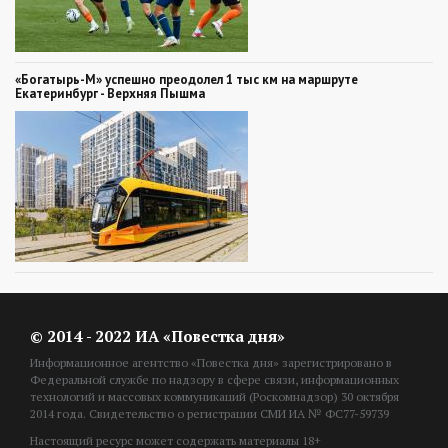
«Богатырь-М» успешно преодолел 1 тыс км на маршруте
Екатеринбург - Верхняя Пышма
© 2014 - 2022 ИА «Повестка дня»
Информационное агентство «Повестка дня» зарегистрировано в
Федеральной службе по надзору в сфере связи, информационных
технологий и массовых коммуникаций (Роскомнадзор) 30 октября
2014 года. Свидетельство о регистрации СМИ ИА № ФС77-59739
Настоящий ресурс может содержать материалы 18+