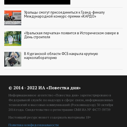
Уральцы смогут присоединиться к Гранд-финалу
Международной конкурс-премии «КАРДО»
«Уральская перчатка» появится в Историческом сквере в
День строителя
В Курганской области ФСБ накрыла крупную
нарколабораторию
© 2014 - 2022 ИА «Повестка дня»
Информационное агентство «Повестка дня» зарегистрировано в
Федеральной службе по надзору в сфере связи, информационных
технологий и массовых коммуникаций (Роскомнадзор) 30 октября
2014 года. Свидетельство о регистрации СМИ ИА № ФС77-59739
Настоящий ресурс может содержать материалы 18+
Политика конфиденциальности