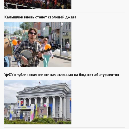
Камышлов вновь станет столицей джаза
УрФУ опубликовал списки зачисленных на бюджет абитуриентов