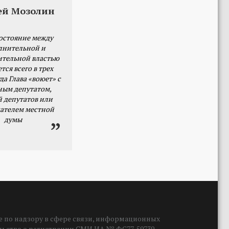
ей Мозолин
остояние между
лнительной и
ительной властью
тся всего в трех
да Глава «воюет» с
ным депутатом,
й депутатов или
ателем местной
думы
 по надзору в сфере связи, информационных
ельство о регистрации СМИ ИА № ФС77-59739