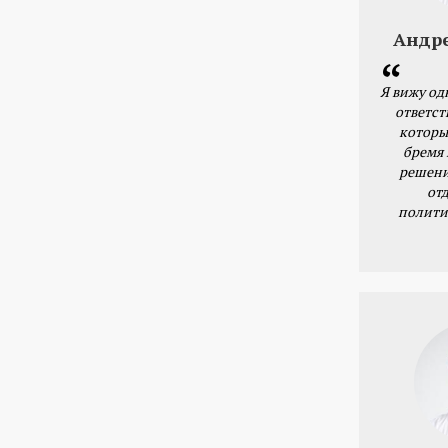
Андр
Я вижу од
ответст
которы
бремя
решени
от
полити