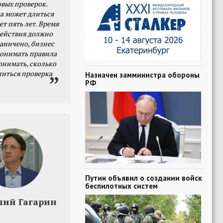
овых проверок.
а может длиться
ет пять лет. Время
действия должно
раничено, бизнес
онимать правила
онимать, сколько
литься проверка
Назначен замминистра обороны
РФ
Путин объявил о создании войск
беспилотных систем
лий Гагарин