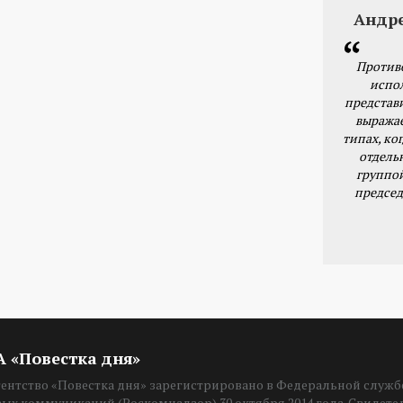
Андр
Против
испо
представ
выражае
типах, ког
отдель
группо
председ
ИА «Повестка дня»
нтство «Повестка дня» зарегистрировано в Федеральной службе
вых коммуникаций (Роскомнадзор) 30 октября 2014 года. Свидет