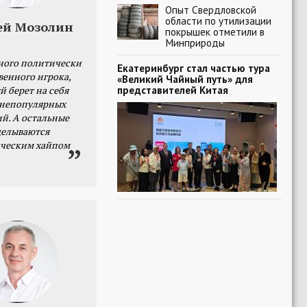
Опыт Свердловской
области по утилизации
ей Мозолин
покрышек отметили в
Минприроды
ного политически
Екатеринбург стал частью тура
венного игрока,
«Великий Чайный путь» для
представителей Китая
й берет на себя
 непопулярных
й. А остальные
делываются
ческим хайпом