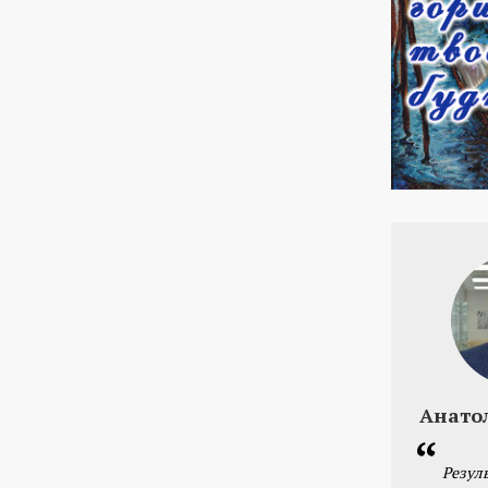
Анато
Резул