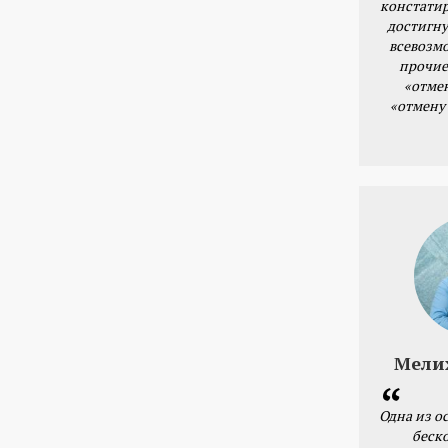
констатир
достигну
всевозм
прочие
«отме
«отмену
Мели
Одна из о
беск