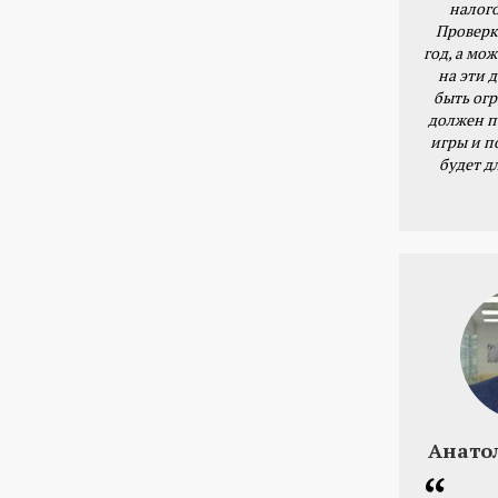
налог
Проверк
год, а мож
на эти 
быть ог
должен п
игры и п
будет д
Анато