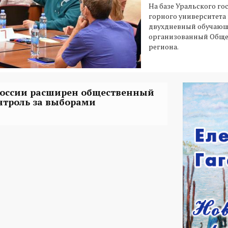
На базе Уральского го
горного университета
двухдневный обучающ
организованный Обще
региона.
России расширен общественный
нтроль за выборами