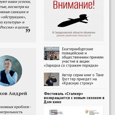
уют наши успехи,
тые, несмотря на
ожные санкции и
 «обструкции»,
ну культуры» и
 России» в целом
Екатеринбургские
полицейские и
общественники приняли
участие в акции
«Зарядка со стражем порядка»
Автор серии книг о Тане
Гроттер приедет на
«Красную строку»
хов Андрей
Фестиваль «Сталкер»
возвращается с новым сезоном в
Дом кино
сновных проблем -
онтрольность