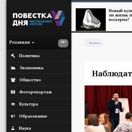
Перейти к основному содержанию
Новый куль
ли жизнь п
модерна?
Редакция
18+
Главная
Вы здесь
Политика
Экономика
Наблюдат
Общество
Фоторепортаж
Культура
Образование
Наука