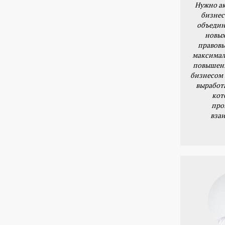
Нужно ак
бизнес
объедин
новых
правовы
максимал
повышени
бизнесом 
выработ
кот
про
вза