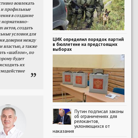
тивно вовлекать
 и профильные
ения в создание
 нормативно-
х актов, создать
ьные условия для
ЦИК определил порядок партий
я доверия между
в бюллетене на предстоящих
и властью, а также
выборах
ать «шаблон», по
орому будет
исходить их
имодействие
Путин подписал законы
об ограничениях для
релокантов,
уклоняющихся от
наказания