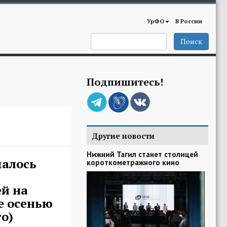
УрФО
В России
Поиск
Подпишитесь!
Другие новости
Нижний Тагил станет столицей
чалось
короткометражного кино
й на
е осенью
о)