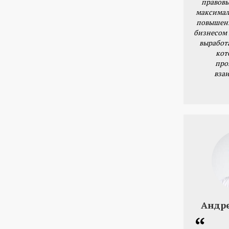
правовы
максимал
повышени
бизнесом 
выработ
кот
про
вза
Андр