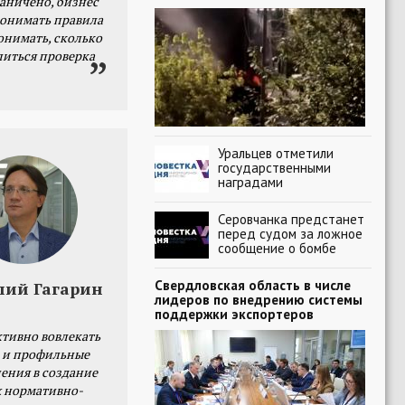
раничено, бизнес
онимать правила
онимать, сколько
литься проверка
Уральцев отметили
государственными
наградами
Серовчанка предстанет
перед судом за ложное
сообщение о бомбе
Свердловская область в числе
лий Гагарин
лидеров по внедрению системы
поддержки экспортеров
тивно вовлекать
 и профильные
ения в создание
 нормативно-