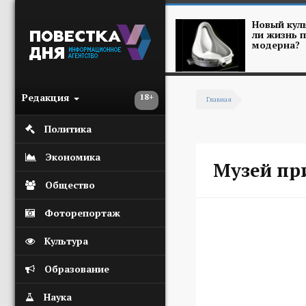
Перейти к основному содержанию
Новый куль
ли жизнь п
модерна?
Редакция
18+
Главная
Вы здесь
Политика
Экономика
Музей пр
Общество
Фоторепортаж
Культура
Образование
Наука