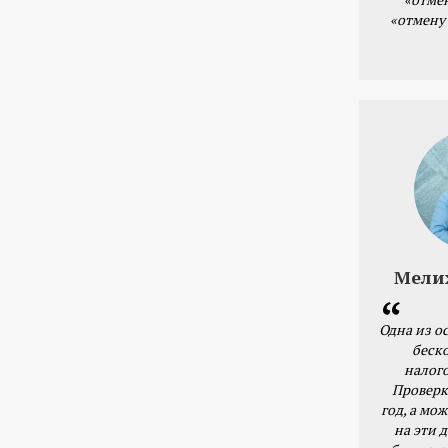
«отмену
Мели
Одна из о
беск
налог
Проверк
год, а мож
на эти 