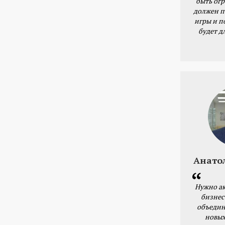
быть ог
должен п
игры и п
будет д
Анато
Нужно ак
бизнес
объедин
новых