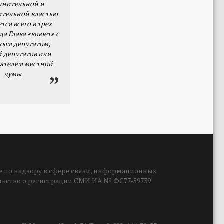
лнительной и
ительной властью
тся всего в трех
да Глава «воюет» с
ным депутатом,
й депутатов или
ателем местной
думы
 по надзору в сфере связи, информационных
ельство о регистрации СМИ ИА № ФС77-59739