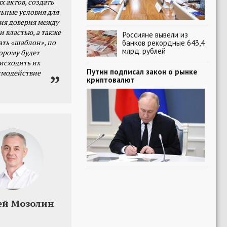
х актов, создать
ьные условия для
я доверия между
и властью, а также
Россияне вывели из
ать «шаблон», по
банков рекордные 643,4
млрд. рублей
орому будет
исходить их
Путин подписал закон о рынке
имодействие
криптовалют
ей Мозолин