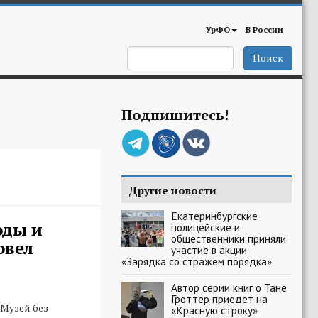
УрФО
В России
Поиск
Подпишитесь!
Другие новости
Екатеринбургские
оды и
полицейские и
общественники приняли
овел
участие в акции
«Зарядка со стражем порядка»
Автор серии книг о Тане
Гроттер приедет на
Музей без
«Красную строку»