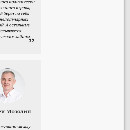
ного политически
венного игрока,
й берет на себя
 непопулярных
й. А остальные
делываются
ческим хайпом
ей Мозолин
остояние между