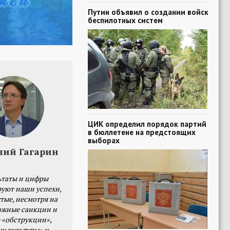
Путин объявил о создании войск
беспилотных систем
ЦИК определил порядок партий
в бюллетене на предстоящих
выборах
лий Гагарин
ьтаты и цифры
уют наши успехи,
тые, несмотря на
ожные санкции и
 «обструкции»,
ну культуры» и