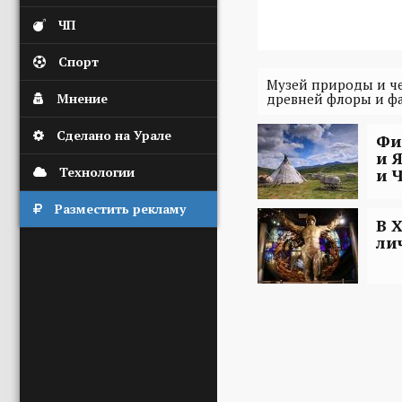
ЧП
Спорт
Музей природы и че
Мнение
древней флоры и ф
Сделано на Урале
Фи
и 
Технологии
и 
Разместить рекламу
В 
ли