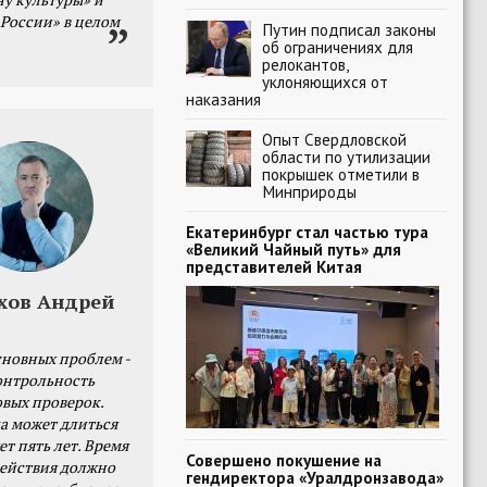
 России» в целом
Путин подписал законы
об ограничениях для
релокантов,
уклоняющихся от
наказания
Опыт Свердловской
области по утилизации
покрышек отметили в
Минприроды
Екатеринбург стал частью тура
«Великий Чайный путь» для
представителей Китая
хов Андрей
сновных проблем -
онтрольность
овых проверок.
а может длиться
ет пять лет. Время
Совершено покушение на
действия должно
гендиректора «Уралдронзавода»