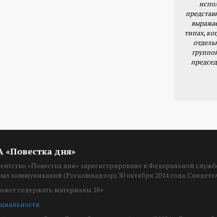
испо
представ
выражае
типах, ког
отдель
группо
председ
ИА «Повестка дня»
нтство «Повестка дня» зарегистрировано в Федеральной службе
вых коммуникаций (Роскомнадзор) 30 октября 2014 года. Свидет
ожет содержать материалы 18+
циальности