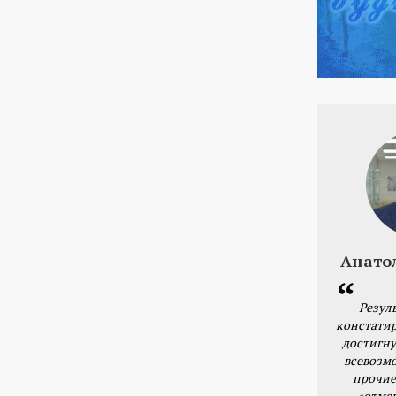
Анато
Резул
констатир
достигну
всевозм
прочие
«отме