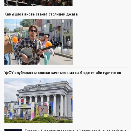
Камышлов вновь станет столицей джаза
УрФУ опубликовал списки зачисленных на бюджет абитуриентов