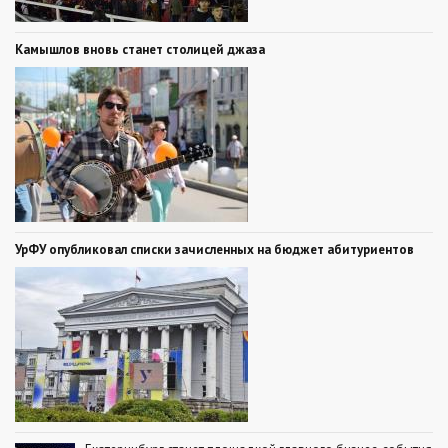
Камышлов вновь станет столицей джаза
УрФУ опубликовал списки зачисленных на бюджет абитуриентов