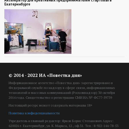
Акселератор для креативных предпринимателей стартовал в
Екатеринбурге
© 2014 - 2022 ИА «Повестка дня»
Информационное агентство «Повестка дня» зарегистрировано в
Федеральной службе по надзору в сфере связи, информационных
технологий и массовых коммуникаций (Роскомнадзор) 30 октября
2014 года. Свидетельство о регистрации СМИ ИА № ФС77-59739
Настоящий ресурс может содержать материалы 18+
Политика конфиденциальности
Учредитель и главный редактор: Ярков Борис Степанович Адрес:
620026 г. Екатеринбург, ул. К. Маркса, 12., оф.31. Тел.: 8-922-144-78-53