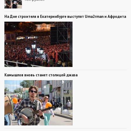
На Дне строителя в Екатеринбурге выступят Uma2rman и Афродита
Камышлов вновь станет столицей джаза