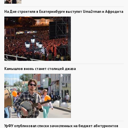
На Дне строителя в Екатеринбурге выступят Uma2rman и Афродита
Камышлов вновь станет столицей джаза
УрФУ опубликовал списки зачисленных на бюджет абитуриентов