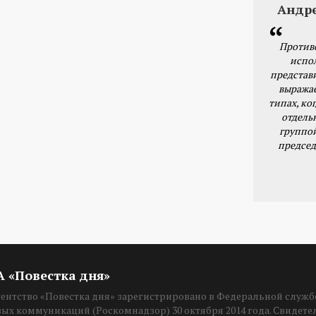
Андр
Против
испо
представ
выражае
типах, ког
отдель
группо
председ
ИА «Повестка дня»
нтство «Повестка дня» зарегистрировано в Федеральной службе
вых коммуникаций (Роскомнадзор) 30 октября 2014 года. Свидет