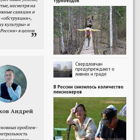
турпоездок
тые, несмотря на
ожные санкции и
 «обструкции»,
ну культуры» и
 России» в целом
Свердловчан
предупреждают о
ливнях и граде
В России снизилось количество
пенсионеров
хов Андрей
сновных проблем -
онтрольность
овых проверок.