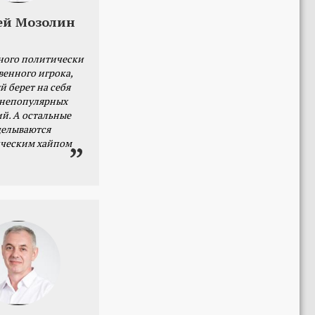
ей Мозолин
ного политически
венного игрока,
й берет на себя
 непопулярных
й. А остальные
делываются
ческим хайпом