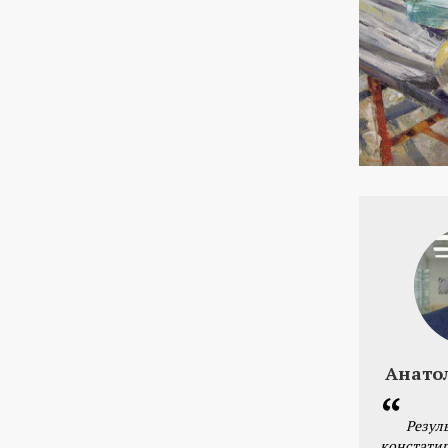
Анато
Резул
констатир