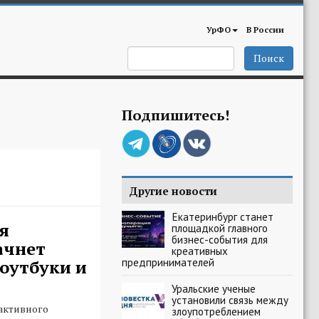
УрФО
В России
Поиск
Подпишитесь!
Другие новости
Екатеринбург станет
я
площадкой главного
бизнес-события для
ачнет
креативных
предпринимателей
оутбуки и
Уральские ученые
установили связь между
активного
злоупотреблением