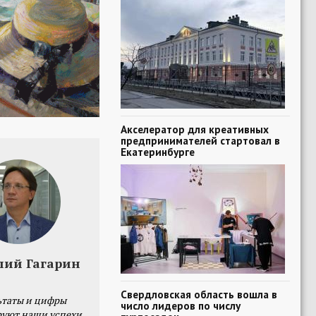
Акселератор для креативных
предпринимателей стартовал в
Екатеринбурге
лий Гагарин
Свердловская область вошла в
ьтаты и цифры
число лидеров по числу
уют наши успехи,