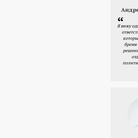
Андр
Я вижу од
ответст
которы
бремя
решени
от
полити