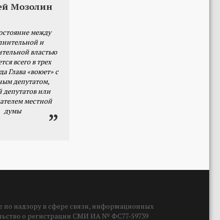
ей Мозолин
остояние между
лнительной и
ительной властью
тся всего в трех
да Глава «воюет» с
ным депутатом,
й депутатов или
ателем местной
думы
 по надзору в сфере связи, информационных
ельство о регистрации СМИ ИА № ФС77-59739