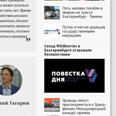
а может длиться
Пять человек погибли в
ет пять лет. Время
аварии на трассе
действия должно
Екатеринбург - Тюмень
раничено, бизнес
онимать правила
Путин отметил уральцев
онимать, сколько
государственными
наградами
литься проверка
Склад Wildberries в
Екатеринбурге атаковали
беспилотники
Уральцы смогут
лий Гагарин
присоединиться к Гранд-
финалу Международной
конкурс-премии