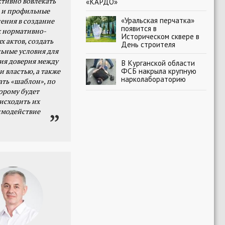
тивно вовлекать
«КАРДО»
 и профильные
«Уральская перчатка»
ения в создание
появится в
 нормативно-
Историческом сквере в
х актов, создать
День строителя
ьные условия для
я доверия между
В Курганской области
ФСБ накрыла крупную
и властью, а также
нарколабораторию
ать «шаблон», по
орому будет
исходить их
имодействие