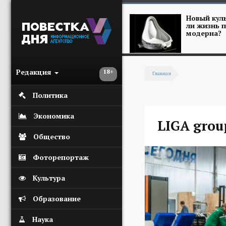
Перейти к основному содержанию
Новый куль
ли жизнь п
модерна?
Редакция
18+
Главная
Вы здесь
Политика
Экономика
LIGA grou
Общество
Фоторепортаж
Культура
Образование
Наука