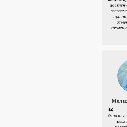
достигну
всевозм
прочие
«отме
«отмену
Мели
Одна из о
беск
налог