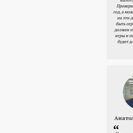
Проверк
год, а мож
на эти 
быть ог
должен п
игры и п
будет д
Анато