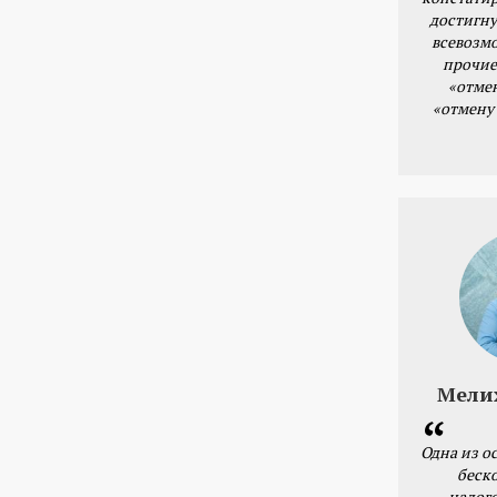
достигну
всевозм
прочие
«отме
«отмену
Мели
Одна из о
беск
налог