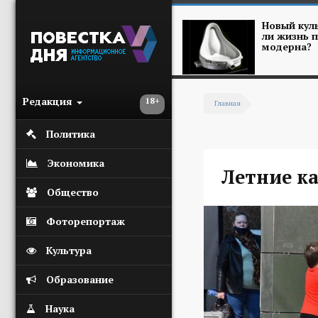
Перейти к основному содержанию
Новый куль
ли жизнь п
модерна?
Редакция
18+
Главная
Вы здесь
Политика
Экономика
Летние к
Общество
Фоторепортаж
Культура
Образование
Наука