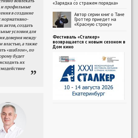
тивно вовлекать
«Зарядка со стражем порядка»
 и профильные
ения в создание
Автор серии книг о Тане
 нормативно-
Гроттер приедет на
«Красную строку»
х актов, создать
ьные условия для
Фестиваль «Сталкер»
я доверия между
возвращается с новым сезоном в
и властью, а также
Дом кино
ать «шаблон», по
орому будет
исходить их
имодействие