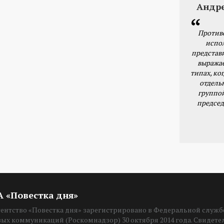
Андр
Против
испо
представ
выражае
типах, ког
отдель
группо
председ
ИА «Повестка дня»
нтство «Повестка дня» зарегистрировано в Федеральной службе
вых коммуникаций (Роскомнадзор) 30 октября 2014 года. Свидет