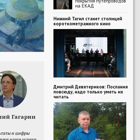
покрытия путепроводов
на ЕКАД
Нижний Тагил станет столицей
короткометражного кино
Дмитрий Девятериков: Послания
повсюду, надо только уметь их
читать
лий Гагарин
ьтаты и цифры
уют наши успехи,