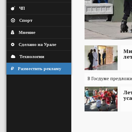
ЧП
Спорт
Мнение
Сделано на Урале
Ми
ле
Технологии
Разместить рекламу
В Госдуме предложи
Ле
ус