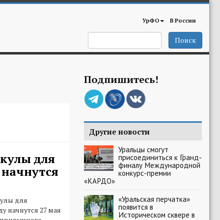
УрФО
В России
Поиск
Подпишитесь!
Другие новости
Уральцы смогут
кулы для
присоединиться к Гранд-
финалу Международной
 начнутся
конкурс-премии
«КАРДО»
«Уральская перчатка»
кулы для
появится в
у начнутся 27 мая
Историческом сквере в
е привычного