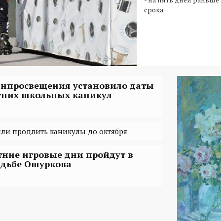
срока.
нпросвещения установило даты
тних школьных каникул
ли продлить каникулы до октября
тние игровые дни пройдут в
адьбе Ошуркова