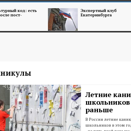
турный код: есть
Экспертный клуб
осле пост-
Екатеринбурга
аникулы
Летние кани
школьников
раньше
В России летние кани
школьников в этом год
- на пять дней раньш