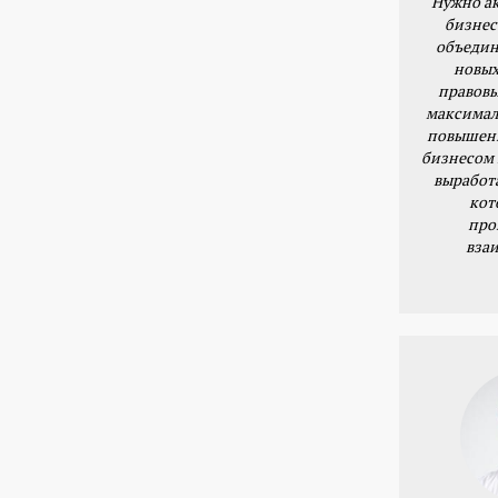
Нужно ак
бизнес
объедин
новых
правовы
максимал
повышени
бизнесом 
выработ
кот
про
вза