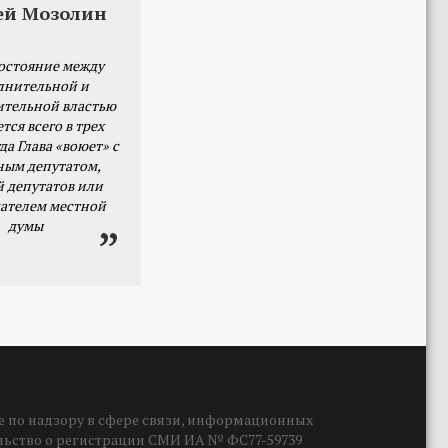
ей Мозолин
остояние между
лнительной и
ительной властью
тся всего в трех
да Глава «воюет» с
ным депутатом,
й депутатов или
ателем местной
думы
 по надзору в сфере связи, информационных
ельство о регистрации СМИ ИА № ФС77-59739