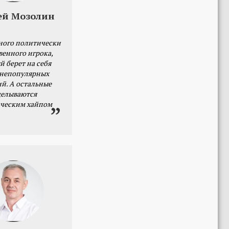
ей Мозолин
ного политически
венного игрока,
й берет на себя
 непопулярных
й. А остальные
делываются
ческим хайпом