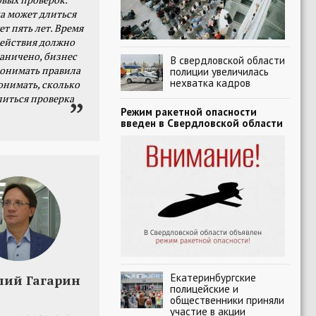
а может длиться
ет пять лет. Время
действия должно
раничено, бизнес
В свердловской области
онимать правила
полиции увеличилась
нехватка кадров
онимать, сколько
литься проверка
Режим ракетной опасности
введен в Свердловской области
Екатеринбургские
лий Гагарин
полицейские и
общественники приняли
участие в акции