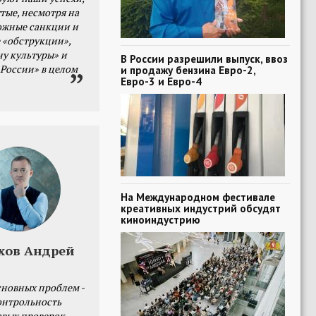
тые, несмотря на
ожные санкции и
 «обструкции»,
ну культуры» и
В России разрешили выпуск, ввоз
 России» в целом
и продажу бензина Евро-2,
Евро-3 и Евро-4
На Международном фестивале
креативных индустрий обсудят
киноиндустрию
хов Андрей
сновных проблем -
онтрольность
овых проверок.