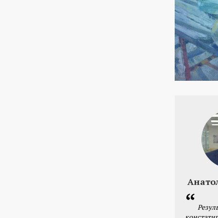
Анато
Резул
констатир