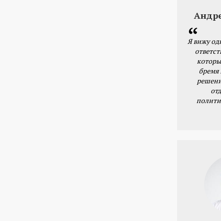
Андр
Я вижу од
ответст
которы
бремя
решени
от
полити