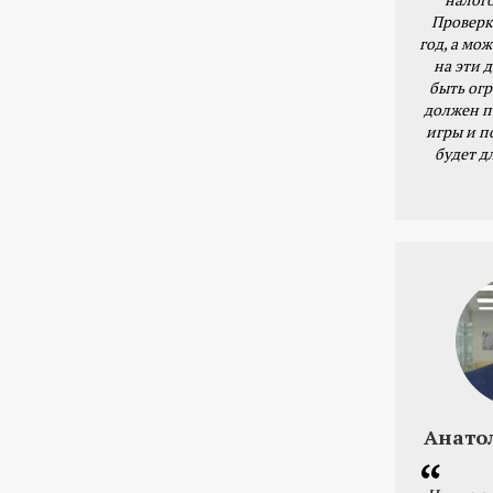
Проверк
год, а мож
на эти 
быть ог
должен п
игры и п
будет д
Анато