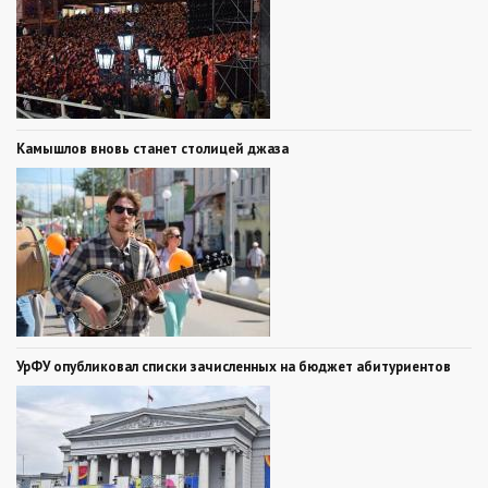
Камышлов вновь станет столицей джаза
УрФУ опубликовал списки зачисленных на бюджет абитуриентов