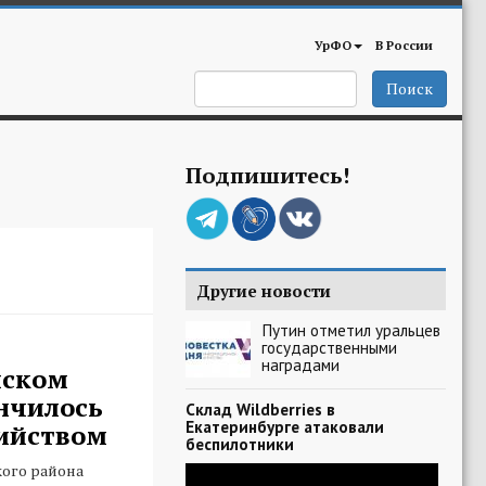
УрФО
В России
Поиск
Подпишитесь!
Другие новости
Путин отметил уральцев
государственными
наградами
ском
нчилось
Склад Wildberries в
Екатеринбурге атаковали
ийством
беспилотники
ого района