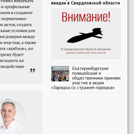
тивно вовлекать
введен в Свердловской области
 и профильные
ения в создание
 нормативно-
х актов, создать
ьные условия для
я доверия между
и властью, а также
ать «шаблон», по
орому будет
исходить их
имодействие
Екатеринбургские
полицейские и
общественники приняли
участие в акции
«Зарядка со стражем порядка»