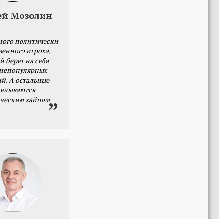
ей Мозолин
ного политически
венного игрока,
й берет на себя
 непопулярных
й. А остальные
делываются
ческим хайпом