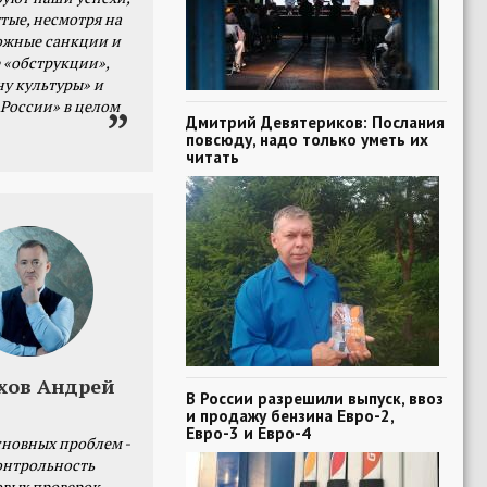
тые, несмотря на
ожные санкции и
 «обструкции»,
ну культуры» и
 России» в целом
Дмитрий Девятериков: Послания
повсюду, надо только уметь их
читать
хов Андрей
В России разрешили выпуск, ввоз
и продажу бензина Евро-2,
Евро-3 и Евро-4
сновных проблем -
онтрольность
овых проверок.