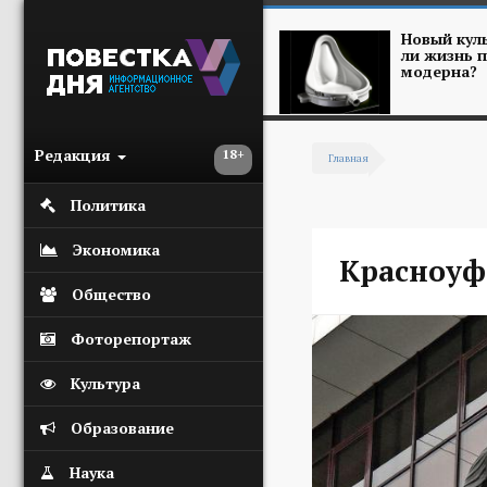
Перейти к основному содержанию
Новый куль
ли жизнь п
модерна?
Редакция
18+
Главная
Вы здесь
Политика
Экономика
Красноуф
Общество
Фоторепортаж
Культура
Образование
Наука