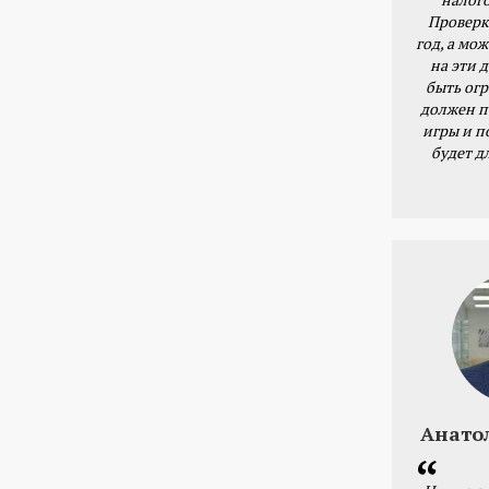
Проверк
год, а мож
на эти 
быть ог
должен п
игры и п
будет д
Анато