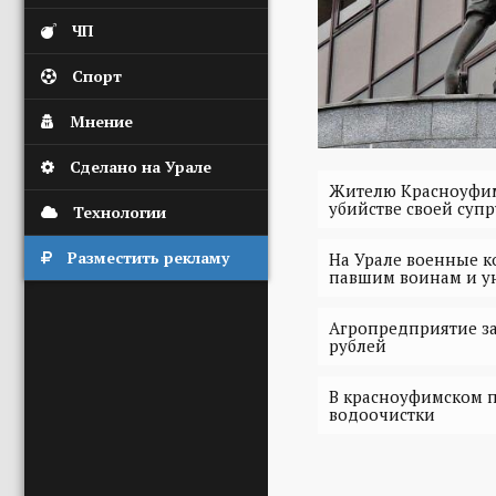
ЧП
Спорт
Мнение
Сделано на Урале
Жителю Красноуфим
убийстве своей суп
Технологии
Разместить рекламу
На Урале военные 
павшим воинам и у
Агропредприятие з
рублей
В красноуфимском п
водоочистки