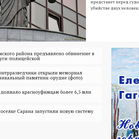
предстанет перед суд
убийстве двух человек
ского района предъявлено обвинение в
руги-полицейской
контрразведчики открыли мемориал
никальный памятник-орудие (фото)
адолжало красноуфимцам более 6,5 млн
оселке Сарана запустили новую систему