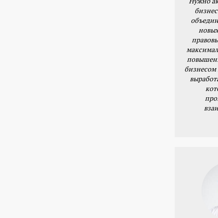
Нужно ак
бизнес
объедин
новых
правовы
максимал
повышени
бизнесом 
выработ
кот
про
вза