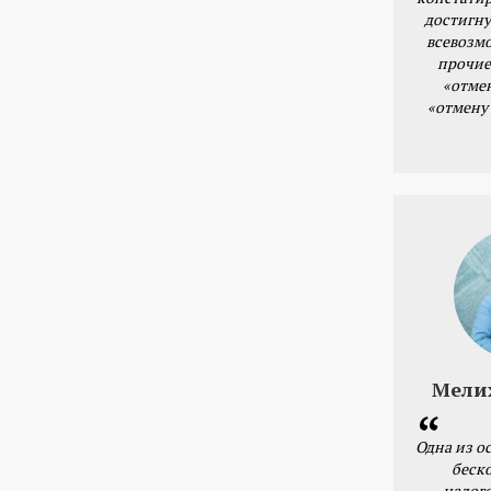
достигну
всевозм
прочие
«отме
«отмену
Мели
Одна из о
беск
налог