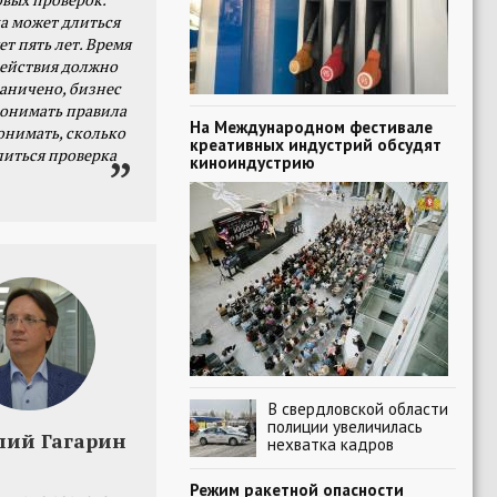
а может длиться
ет пять лет. Время
действия должно
раничено, бизнес
онимать правила
На Международном фестивале
онимать, сколько
креативных индустрий обсудят
литься проверка
киноиндустрию
В свердловской области
полиции увеличилась
лий Гагарин
нехватка кадров
Режим ракетной опасности