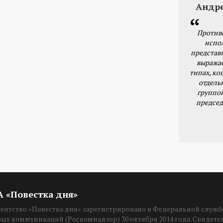
Андр
Против
испо
представ
выражае
типах, ког
отдель
группо
председ
ИА «Повестка дня»
нтство «Повестка дня» зарегистрировано в Федеральной службе
вых коммуникаций (Роскомнадзор) 30 октября 2014 года. Свидет