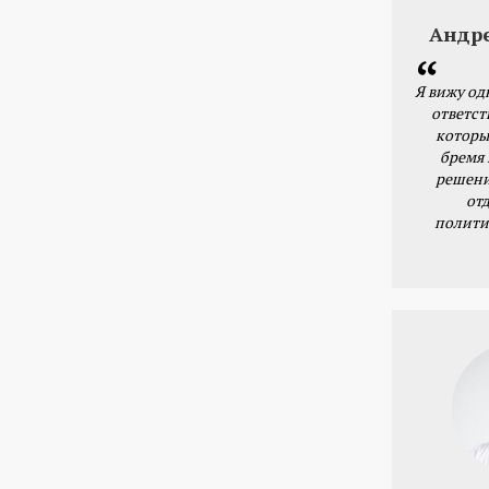
Андр
Я вижу од
ответст
которы
бремя
решени
от
полити