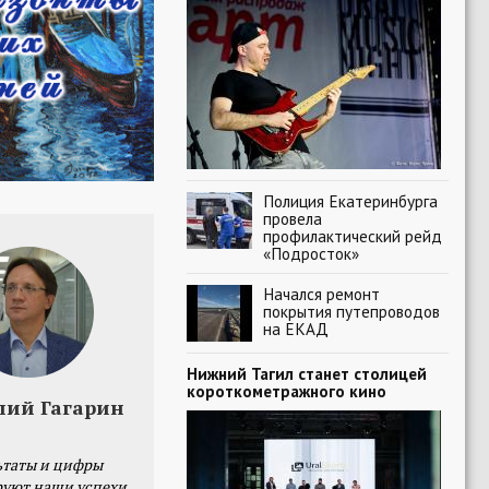
Полиция Екатеринбурга
провела
профилактический рейд
«Подросток»
Начался ремонт
покрытия путепроводов
на ЕКАД
Нижний Тагил станет столицей
короткометражного кино
лий Гагарин
ьтаты и цифры
уют наши успехи,