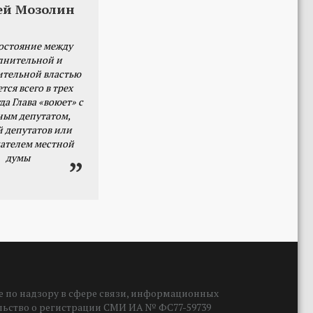
ей Мозолин
остояние между
лнительной и
ительной властью
тся всего в трех
да Глава «воюет» с
ным депутатом,
й депутатов или
ателем местной
думы
 по надзору в сфере связи, информационных
ельство о регистрации СМИ ИА № ФС77-59739