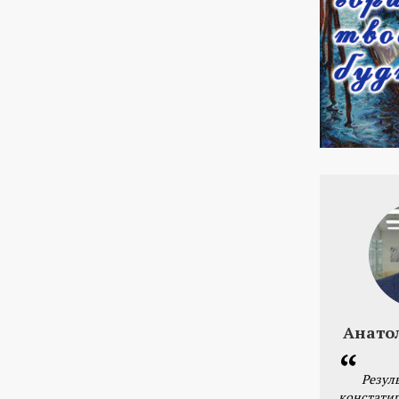
Анато
Резул
констатир