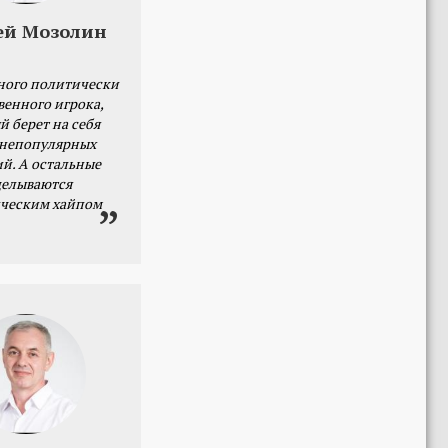
ей Мозолин
ного политически
венного игрока,
й берет на себя
 непопулярных
й. А остальные
делываются
ческим хайпом