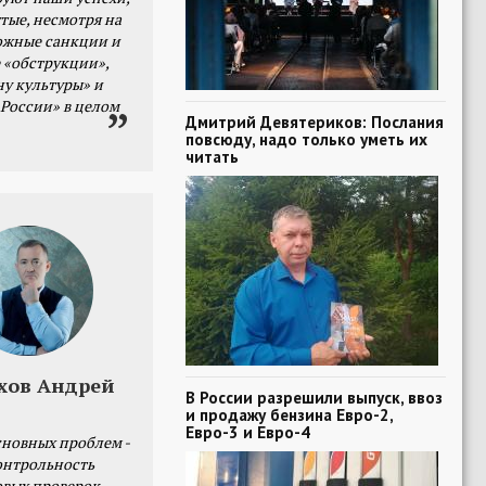
тые, несмотря на
ожные санкции и
 «обструкции»,
ну культуры» и
 России» в целом
Дмитрий Девятериков: Послания
повсюду, надо только уметь их
читать
хов Андрей
В России разрешили выпуск, ввоз
и продажу бензина Евро-2,
Евро-3 и Евро-4
сновных проблем -
онтрольность
овых проверок.