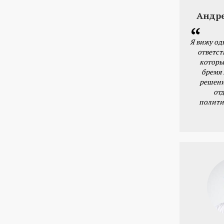
Андр
Я вижу од
ответст
которы
бремя
решени
от
полити