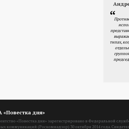
Андр
Против
испо
представ
выражае
типах, ког
отдель
группо
председ
ИА «Повестка дня»
нтство «Повестка дня» зарегистрировано в Федеральной службе
вых коммуникаций (Роскомнадзор) 30 октября 2014 года. Свидет