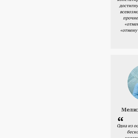
достигну
всевозм
прочие
«отме
«отмену
Мели
Одна из о
беск
налог