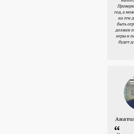
Проверк
год, а мож
на эти 
быть ог
должен п
игры и п
будет д
Анато