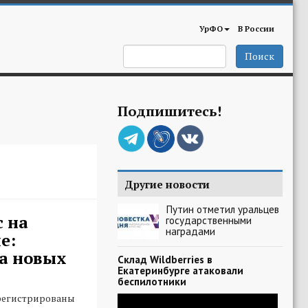
УрФО
В России
Поиск
Подпишитесь!
Другие новости
Путин отметил уральцев
 на
государственными
наградами
е:
а новых
Склад Wildberries в
Екатеринбурге атаковали
беспилотники
регистрированы