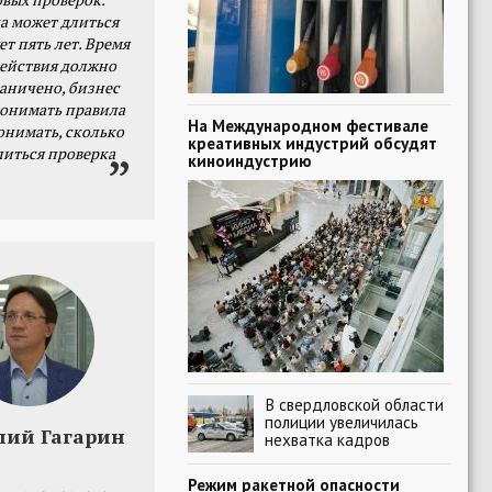
а может длиться
ет пять лет. Время
действия должно
раничено, бизнес
онимать правила
На Международном фестивале
онимать, сколько
креативных индустрий обсудят
литься проверка
киноиндустрию
В свердловской области
полиции увеличилась
лий Гагарин
нехватка кадров
Режим ракетной опасности