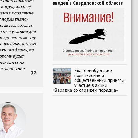
тивно вовлекать
введен в Свердловской области
 и профильные
ения в создание
 нормативно-
х актов, создать
ьные условия для
я доверия между
и властью, а также
ать «шаблон», по
орому будет
исходить их
имодействие
Екатеринбургские
полицейские и
общественники приняли
участие в акции
«Зарядка со стражем порядка»