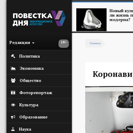
Перейти к основному содержанию
Новый куль
ли жизнь п
модерна?
Редакция
18+
Главная
Вы здесь
Политика
Экономика
Коронави
Общество
Фоторепортаж
Культура
Образование
Наука