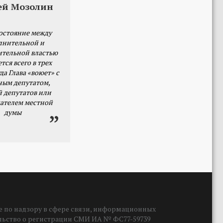
ей Мозолин
остояние между
лнительной и
ительной властью
тся всего в трех
да Глава «воюет» с
ным депутатом,
й депутатов или
ателем местной
думы
 по надзору в сфере связи, информационных
ельство о регистрации СМИ ИА № ФС77-59739