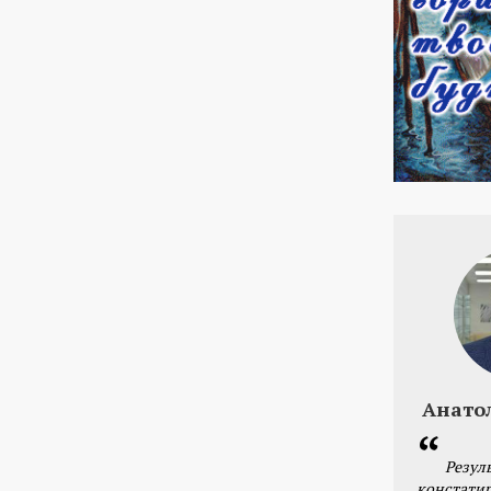
Анато
Резул
констатир