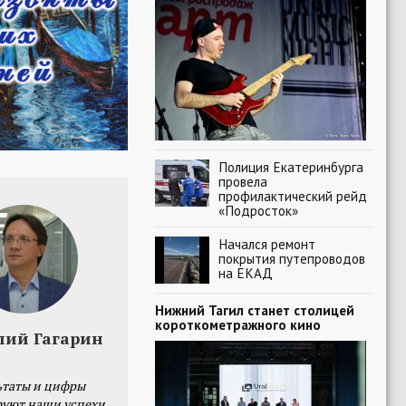
Полиция Екатеринбурга
провела
профилактический рейд
«Подросток»
Начался ремонт
покрытия путепроводов
на ЕКАД
Нижний Тагил станет столицей
короткометражного кино
лий Гагарин
ьтаты и цифры
уют наши успехи,