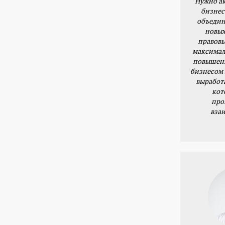
Нужно ак
бизнес
объедин
новых
правовы
максимал
повышени
бизнесом 
выработ
кот
про
вза