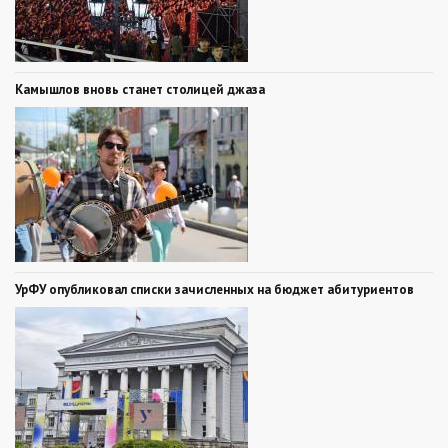
Камышлов вновь станет столицей джаза
УрФУ опубликовал списки зачисленных на бюджет абитуриентов