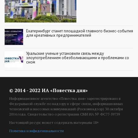
Екатеринбург станет площадкой главного бизнес-события
для креативных предпринимателей
Уральские ученые установили связь между
злоупотреблением обезболивающими и проблемами со
сном
© 2014 - 2022 ИА «Повестка дня»
Информационное агентство «Повестка дня» зарегистрировано в
Федеральной службе по надзору в сфере связи, информационных
технологий и массовых коммуникаций (Роскомнадзор) 30 октября
2014 года. Свидетельство о регистрации СМИ ИА № ФС77-59739
Настоящий ресурс может содержать материалы 18+
Политика конфиденциальности