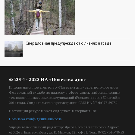
Свердловчан предупреждают о ливнях и граде
© 2014 - 2022 ИА «Повестка дня»
Информационное агентство «Повестка дня» зарегистрировано в
Федеральной службе по надзору в сфере связи, информационных
технологий и массовых коммуникаций (Роскомнадзор) 30 октября
2014 года. Свидетельство о регистрации СМИ ИА № ФС77-59739
Настоящий ресурс может содержать материалы 18+
Политика конфиденциальности
Учредитель и главный редактор: Ярков Борис Степанович Адрес:
620026 г. Екатеринбург, ул. К. Маркса, 12., оф.31. Тел.: 8-922-144-78-53