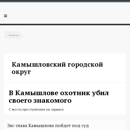
Перейти к основному содержанию
Мобильное
меню
Главная
Вы здесь
Камышловский городской
округ
В Камышлове охотник убил
своего знакомого
С места преступления он скрылся
Экс-глава Камышлова пойдет под суд