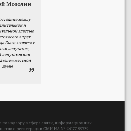
ей Мозолин
остояние между
лнительной и
ительной властью
тся всего в трех
да Глава «воюет» с
ным депутатом,
й депутатов или
ателем местной
думы
 по надзору в сфере связи, информационных
ельство о регистрации СМИ ИА № ФС77-59739