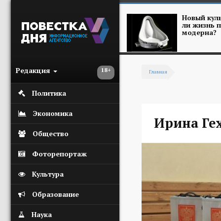
Перейти к основному содержанию
Новый куль
ли жизнь п
модерна?
Редакция
18+
Главная
Вы здесь
Политика
Экономика
Ирина Ге
Общество
Фоторепортаж
Культура
Образование
Наука