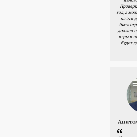
Проверк
год, а мож
на эти 
быть ог
должен п
игры и п
будет д
Анато