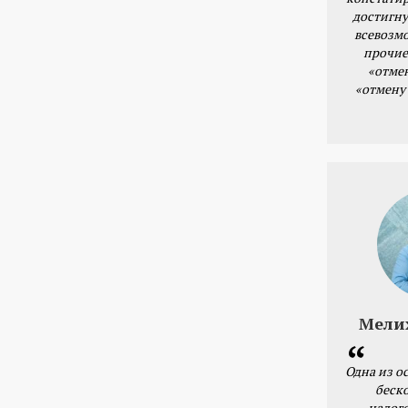
достигну
всевозм
прочие
«отме
«отмену
Мели
Одна из о
беск
налог