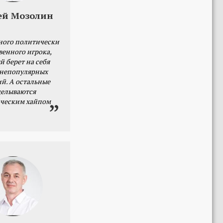
ей Мозолин
ного политически
венного игрока,
й берет на себя
 непопулярных
й. А остальные
делываются
ческим хайпом