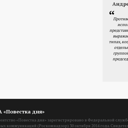
Андр
Против
испо
представ
выражае
типах, ког
отдель
группо
председ
ИА «Повестка дня»
нтство «Повестка дня» зарегистрировано в Федеральной службе
вых коммуникаций (Роскомнадзор) 30 октября 2014 года. Свидет