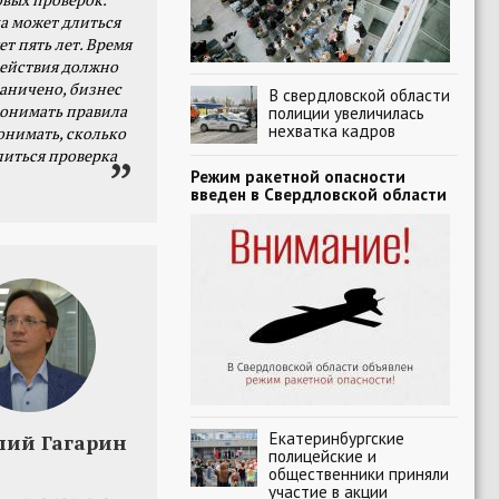
а может длиться
ет пять лет. Время
действия должно
раничено, бизнес
В свердловской области
онимать правила
полиции увеличилась
нехватка кадров
онимать, сколько
литься проверка
Режим ракетной опасности
введен в Свердловской области
Екатеринбургские
лий Гагарин
полицейские и
общественники приняли
участие в акции