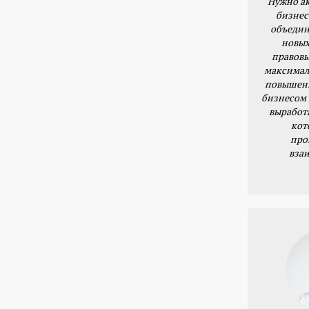
Нужно ак
бизнес
объедин
новых
правовы
максимал
повышени
бизнесом 
выработ
кот
про
вза