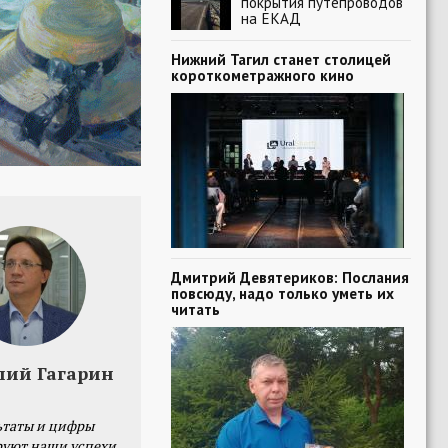
покрытия путепроводов
на ЕКАД
Нижний Тагил станет столицей
короткометражного кино
Дмитрий Девятериков: Послания
повсюду, надо только уметь их
читать
лий Гагарин
ьтаты и цифры
уют наши успехи,