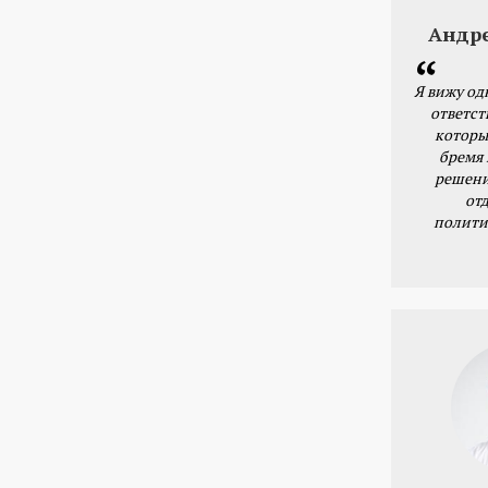
Андр
Я вижу од
ответст
которы
бремя
решени
от
полити