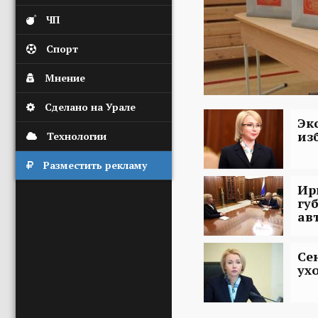
ЧП
Спорт
Мнение
Сделано на Урале
Эк
из
Технологии
Разместить рекламу
Ир
гу
ав
Се
ух