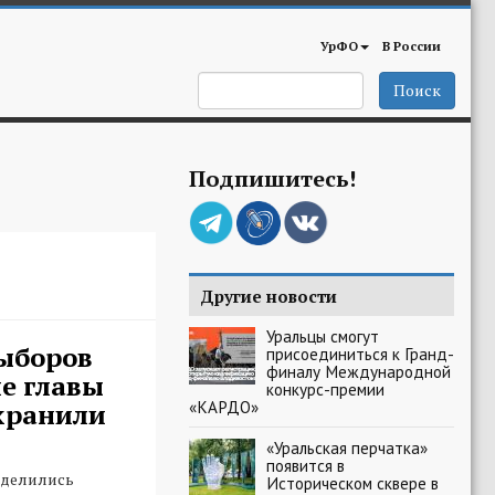
УрФО
В России
Поиск
Подпишитесь!
Другие новости
Уральцы смогут
ыборов
присоединиться к Гранд-
финалу Международной
е главы
конкурс-премии
«КАРДО»
хранили
«Уральская перчатка»
появится в
еделились
Историческом сквере в