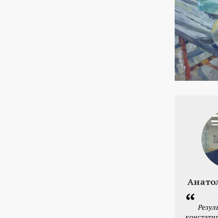
Анато
Резул
констатир