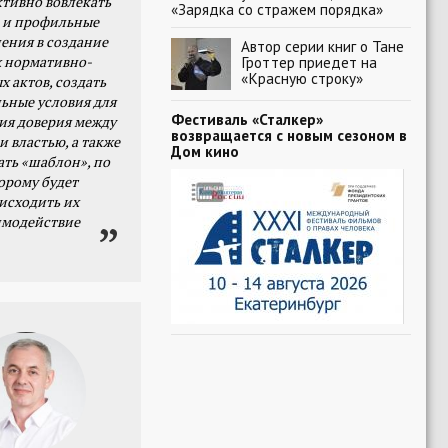
тивно вовлекать
«Зарядка со стражем порядка»
 и профильные
ения в создание
Автор серии книг о Тане
 нормативно-
Гроттер приедет на
«Красную строку»
х актов, создать
ьные условия для
Фестиваль «Сталкер»
я доверия между
возвращается с новым сезоном в
и властью, а также
Дом кино
ать «шаблон», по
орому будет
исходить их
имодействие