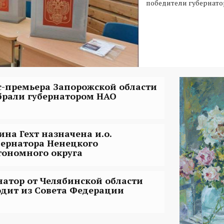
победители губернато
с-премьера Запорожской области
брали губернатором НАО
ина Гехт назначена и.о.
бернатора Ненецкого
тономного округа
натор от Челябинской области
одит из Совета Федерации