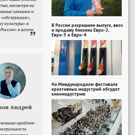
тые, несмотря на
ожные санкции и
 «обструкции»,
ну культуры» и
В России разрешили выпуск, ввоз
 России» в целом
и продажу бензина Евро-2,
Евро-3 и Евро-4
На Международном фестивале
креативных индустрий обсудят
киноиндустрию
хов Андрей
сновных проблем -
онтрольность
овых проверок.