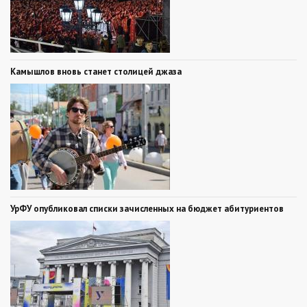
Камышлов вновь станет столицей джаза
УрФУ опубликовал списки зачисленных на бюджет абитуриентов