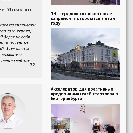
ей Мозолин
14 свердловских школ после
капремонта откроются в этом
году
ного политически
венного игрока,
й берет на себя
 непопулярных
й. А остальные
делываются
ческим хайпом
Акселератор для креативных
предпринимателей стартовал в
Екатеринбурге