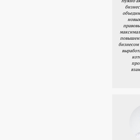
Нужно ак
бизнес
объедин
новых
правовы
максимал
повышени
бизнесом 
выработ
кот
про
вза