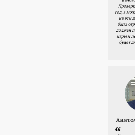
Проверк
год, а мож
на эти 
быть ог
должен п
игры и п
будет д
Анато