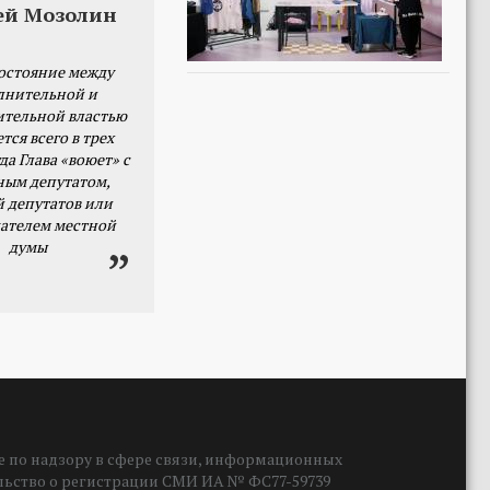
ей Мозолин
остояние между
лнительной и
ительной властью
тся всего в трех
да Глава «воюет» с
ным депутатом,
й депутатов или
ателем местной
думы
 по надзору в сфере связи, информационных
ельство о регистрации СМИ ИА № ФС77-59739