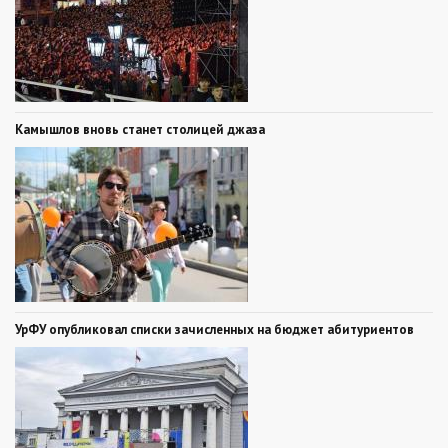
Камышлов вновь станет столицей джаза
УрФУ опубликовал списки зачисленных на бюджет абитуриентов