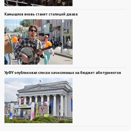
Камышлов вновь станет столицей джаза
УрФУ опубликовал списки зачисленных на бюджет абитуриентов