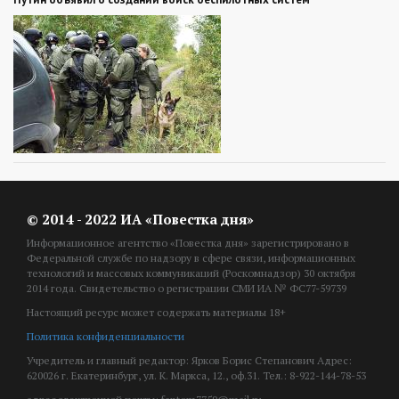
© 2014 - 2022 ИА «Повестка дня»
Информационное агентство «Повестка дня» зарегистрировано в
Федеральной службе по надзору в сфере связи, информационных
технологий и массовых коммуникаций (Роскомнадзор) 30 октября
2014 года. Свидетельство о регистрации СМИ ИА № ФС77-59739
Настоящий ресурс может содержать материалы 18+
Политика конфиденциальности
Учредитель и главный редактор: Ярков Борис Степанович Адрес:
620026 г. Екатеринбург, ул. К. Маркса, 12., оф.31. Тел.: 8-922-144-78-53