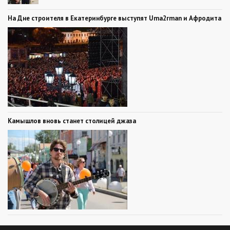
На Дне строителя в Екатеринбурге выступят Uma2rman и Афродита
Камышлов вновь станет столицей джаза