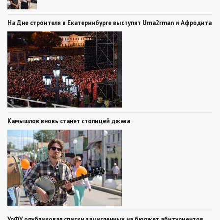
На Дне строителя в Екатеринбурге выступят Uma2rman и Афродита
Камышлов вновь станет столицей джаза
УрФУ опубликовал списки зачисленных на бюджет абитуриентов