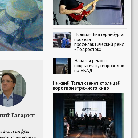
Полиция Екатеринбурга
провела
профилактический рейд
«Подросток»
Начался ремонт
покрытия путепроводов
на ЕКАД
Нижний Тагил станет столицей
короткометражного кино
лий Гагарин
ьтаты и цифры
уют наши успехи,