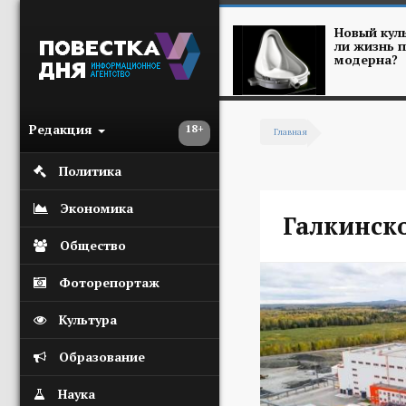
Перейти к основному содержанию
Новый куль
ли жизнь п
модерна?
Редакция
18+
Главная
Вы здесь
Политика
Экономика
Галкинск
Общество
Фоторепортаж
Культура
Образование
Наука