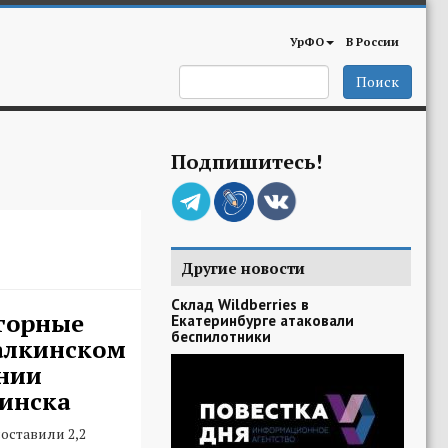
УрФО
В России
Поиск
Подпишитесь!
Другие новости
Склад Wildberries в
горные
Екатеринбурге атаковали
беспилотники
алкинском
нии
инска
оставили 2,2