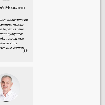
ей Мозолин
ного политически
венного игрока,
й берет на себя
 непопулярных
й. А остальные
делываются
ческим хайпом