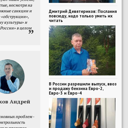
тые, несмотря на
ожные санкции и
Дмитрий Девятериков: Послания
повсюду, надо только уметь их
 «обструкции»,
читать
ну культуры» и
 России» в целом
В России разрешили выпуск, ввоз
и продажу бензина Евро-2,
Евро-3 и Евро-4
хов Андрей
сновных проблем -
онтрольность
овых проверок.