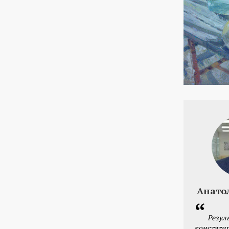
Анато
Резул
констатир