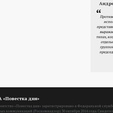
Андр
Против
испо
представ
выражае
типах, ког
отдель
группо
председ
ИА «Повестка дня»
нтство «Повестка дня» зарегистрировано в Федеральной службе
вых коммуникаций (Роскомнадзор) 30 октября 2014 года. Свидет