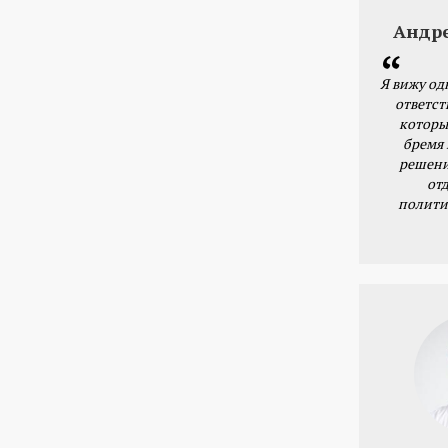
Андр
Я вижу од
ответст
которы
бремя
решени
от
полити