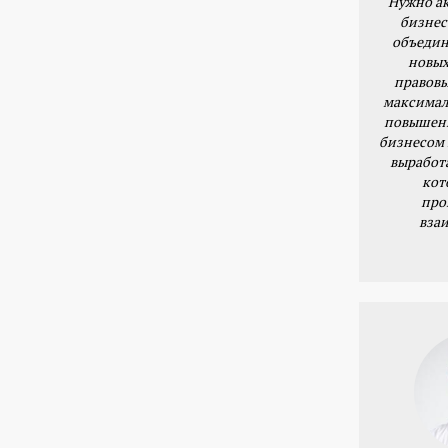
Нужно ак
бизнес
объедин
новых
правовы
максимал
повышени
бизнесом 
выработ
кот
про
вза