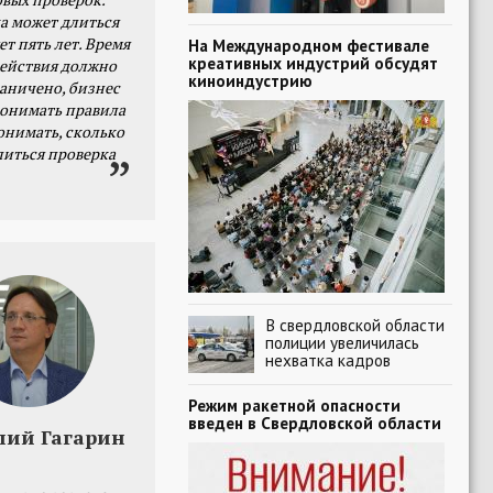
а может длиться
ет пять лет. Время
На Международном фестивале
креативных индустрий обсудят
действия должно
киноиндустрию
раничено, бизнес
онимать правила
онимать, сколько
литься проверка
В свердловской области
полиции увеличилась
нехватка кадров
Режим ракетной опасности
введен в Свердловской области
лий Гагарин