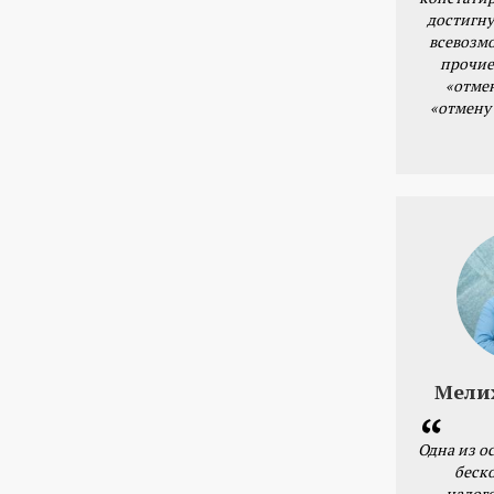
достигну
всевозм
прочие
«отме
«отмену
Мели
Одна из о
беск
налог