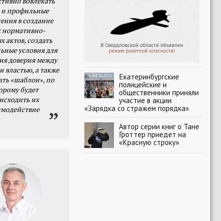
тивно вовлекать
 и профильные
ения в создание
 нормативно-
х актов, создать
ьные условия для
я доверия между
и властью, а также
Екатеринбургские
ать «шаблон», по
полицейские и
орому будет
общественники приняли
исходить их
участие в акции
«Зарядка со стражем порядка»
имодействие
Автор серии книг о Тане
Гроттер приедет на
«Красную строку»