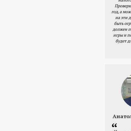
Проверк
год, а мож
на эти 
быть ог
должен п
игры и п
будет д
Анато