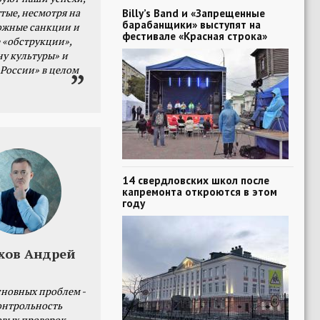
тые, несмотря на
Billy’s Band и «Запрещенные
барабанщики» выступят на
ожные санкции и
фестивале «Красная строка»
 «обструкции»,
ну культуры» и
 России» в целом
14 свердловских школ после
капремонта откроются в этом
году
хов Андрей
сновных проблем -
онтрольность
овых проверок.