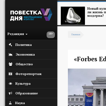
Перейти к основному содержанию
Новый куль
ли жизнь п
модерна?
Редакция
18+
Главная
Вы здесь
Политика
Экономика
«Forbes E
Общество
Фоторепортаж
Культура
Образование
Наука