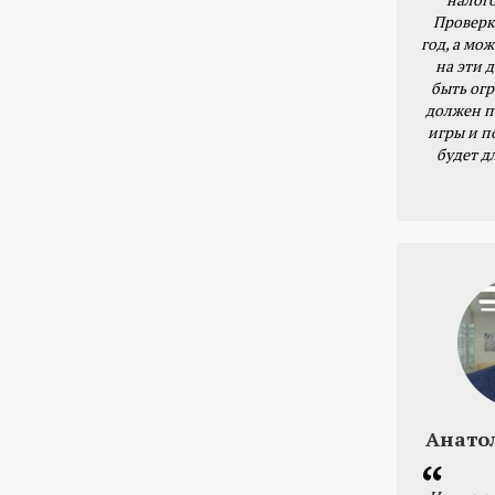
Проверк
год, а мож
на эти 
быть ог
должен п
игры и п
будет д
Анато