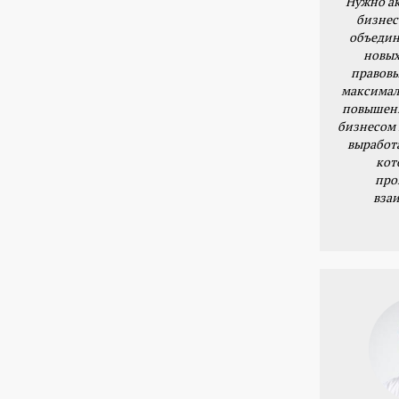
Нужно ак
бизнес
объедин
новых
правовы
максимал
повышени
бизнесом 
выработ
кот
про
вза