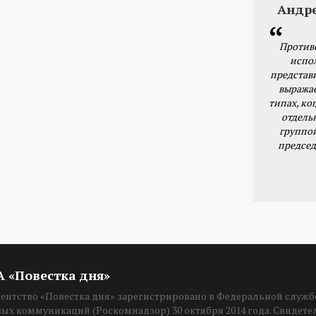
Андр
Против
испо
представ
выражае
типах, ког
отдель
группо
председ
ИА «Повестка дня»
нтство «Повестка дня» зарегистрировано в Федеральной службе
вых коммуникаций (Роскомнадзор) 30 октября 2014 года. Свидет