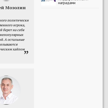
наградами
ей Мозолин
ного политически
венного игрока,
й берет на себя
 непопулярных
й. А остальные
делываются
ческим хайпом