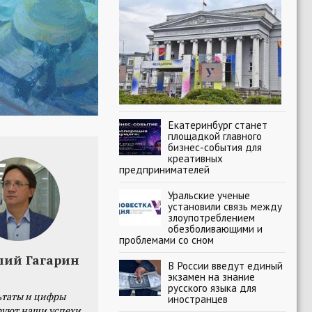
Екатеринбург станет
площадкой главного
бизнес-события для
креативных
предпринимателей
Уральские ученые
установили связь между
злоупотреблением
обезболивающими и
проблемами со сном
лий Гагарин
В России введут единый
экзамен на знание
русского языка для
ьтаты и цифры
иностранцев
уют наши успехи,