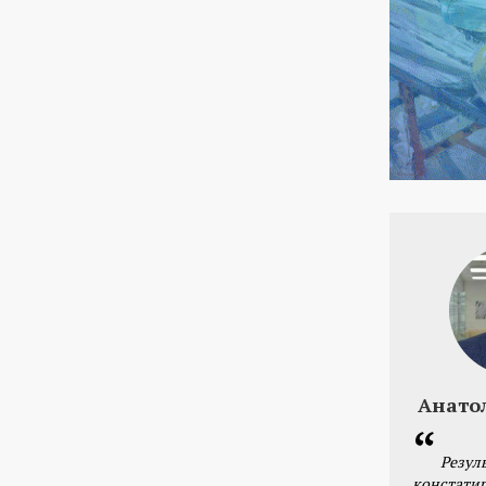
Анато
Резул
констатир