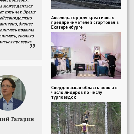
а может длиться
ет пять лет. Время
Акселератор для креативных
действия должно
предпринимателей стартовал в
раничено, бизнес
Екатеринбурге
онимать правила
онимать, сколько
литься проверка
Свердловская область вошла в
число лидеров по числу
турпоездок
лий Гагарин