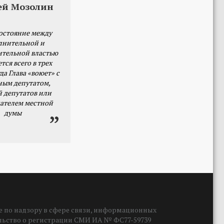
ей Мозолин
остояние между
лнительной и
ительной властью
тся всего в трех
да Глава «воюет» с
ным депутатом,
й депутатов или
ателем местной
думы
 по надзору в сфере связи, информационных
ельство о регистрации СМИ ИА № ФС77-59739