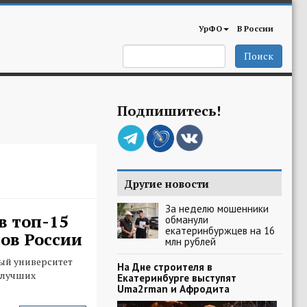
УрФО
В России
Поиск
Подпишитесь!
Другие новости
За неделю мошенники
в топ-15
обманули
екатеринбуржцев на 16
ов России
млн рублей
ый университет
На Дне строителя в
 лучших
Екатеринбурге выступят
Uma2rman и Афродита
.