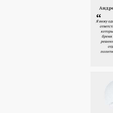
Андр
Я вижу од
ответст
которы
бремя
решени
от
полити