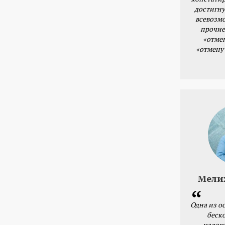
достигну
всевозм
прочие
«отме
«отмену
Мели
Одна из о
беск
налог