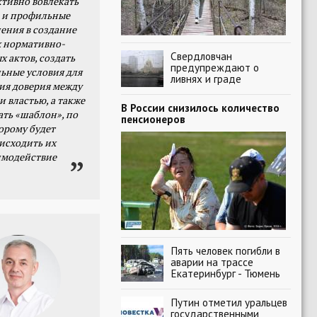
тивно вовлекать
 и профильные
ения в создание
 нормативно-
Свердловчан
х актов, создать
предупреждают о
ьные условия для
ливнях и граде
я доверия между
и властью, а также
В России снизилось количество
ать «шаблон», по
пенсионеров
орому будет
исходить их
имодействие
Пять человек погибли в
аварии на трассе
Екатеринбург - Тюмень
Путин отметил уральцев
государственными