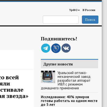
УрФО
В России
Поиск
Подпишитесь!
Другие новости
Уральский оптико-
о всей
механический завод
разработал аппарат
яли
ИВЛ с режимом
домашнего применения
естивале
я звезда»
Исследование: 40% зумеров
готовы работать на одном месте
до 5 лет