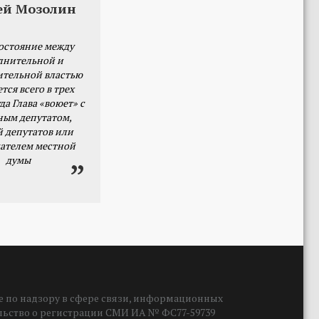
ей Мозолин
остояние между
лнительной и
ительной властью
тся всего в трех
да Глава «воюет» с
ным депутатом,
й депутатов или
ателем местной
думы
 по надзору в сфере связи, информационных
ельство о регистрации СМИ ИА № ФС77-59739