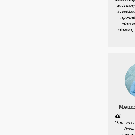
достигну
всевозм
прочие
«отме
«отмену
Мели
Одна из о
беск
налог