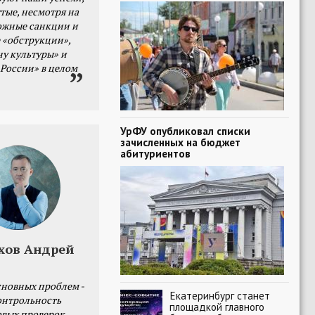
тые, несмотря на
ожные санкции и
 «обструкции»,
ну культуры» и
 России» в целом
УрФУ опубликовал списки
зачисленных на бюджет
абитуриентов
хов Андрей
сновных проблем -
Екатеринбург станет
онтрольность
площадкой главного
овых проверок.