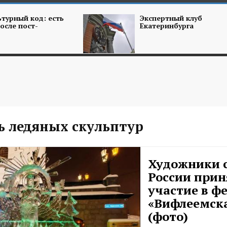
турный код: есть
Экспертный клуб
осле пост-
Екатеринбурга
ь ледяных скульптур
Художники с
России прин
участие в ф
«Вифлеемска
(фото)