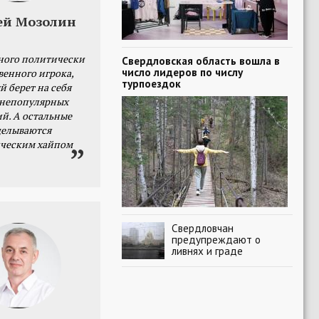
ей Мозолин
ного политически
Свердловская область вошла в
число лидеров по числу
венного игрока,
турпоездок
й берет на себя
 непопулярных
й. А остальные
делываются
ческим хайпом
Свердловчан
предупреждают о
ливнях и граде