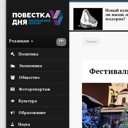
Перейти к основному содержанию
Новый куль
ли жизнь п
модерна?
Редакция
18+
Главная
Вы здесь
Политика
Экономика
Фестивал
Общество
Фоторепортаж
Культура
Образование
Наука