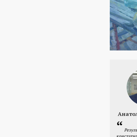
Анато
Резул
констатир