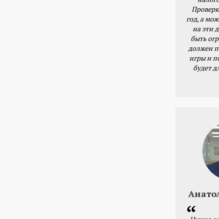
Проверк
год, а мож
на эти 
быть ог
должен п
игры и п
будет д
Анато