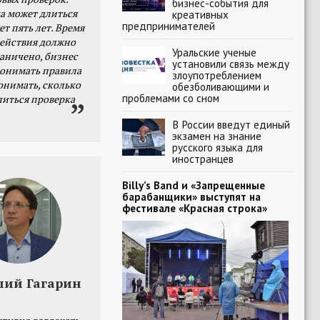
бизнес-события для
а может длиться
креативных
предпринимателей
ет пять лет. Время
действия должно
Уральские ученые
раничено, бизнес
установили связь между
онимать правила
злоупотреблением
онимать, сколько
обезболивающими и
проблемами со сном
литься проверка
В России введут единый
экзамен на знание
русского языка для
иностранцев
Billy’s Band и «Запрещенные
барабанщики» выступят на
фестивале «Красная строка»
лий Гагарин