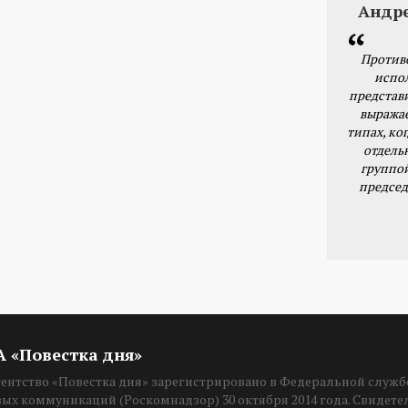
Андр
Против
испо
представ
выражае
типах, ког
отдель
группо
председ
ИА «Повестка дня»
нтство «Повестка дня» зарегистрировано в Федеральной службе
вых коммуникаций (Роскомнадзор) 30 октября 2014 года. Свидет