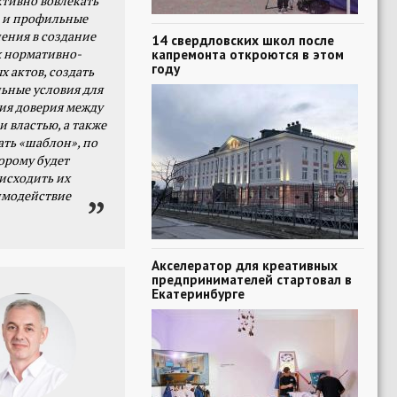
тивно вовлекать
 и профильные
ения в создание
14 свердловских школ после
 нормативно-
капремонта откроются в этом
году
х актов, создать
ьные условия для
я доверия между
и властью, а также
ать «шаблон», по
орому будет
исходить их
имодействие
Акселератор для креативных
предпринимателей стартовал в
Екатеринбурге