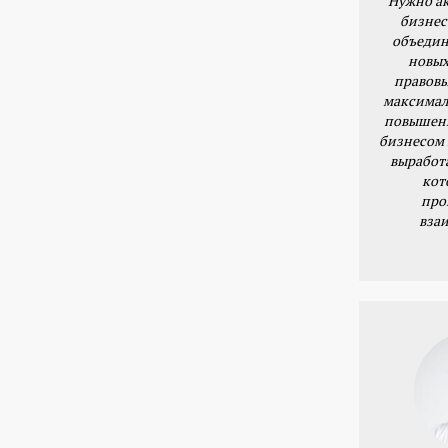
Нужно ак
бизнес
объедин
новых
правовы
максимал
повышени
бизнесом 
выработ
кот
про
вза