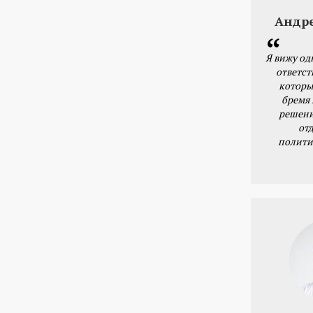
Андр
Я вижу од
ответст
которы
бремя
решени
от
полити