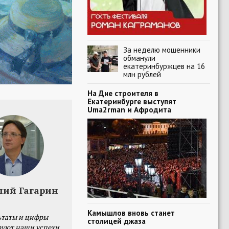
За неделю мошенники
обманули
екатеринбуржцев на 16
млн рублей
На Дне строителя в
Екатеринбурге выступят
Uma2rman и Афродита
лий Гагарин
Камышлов вновь станет
ьтаты и цифры
столицей джаза
уют наши успехи,