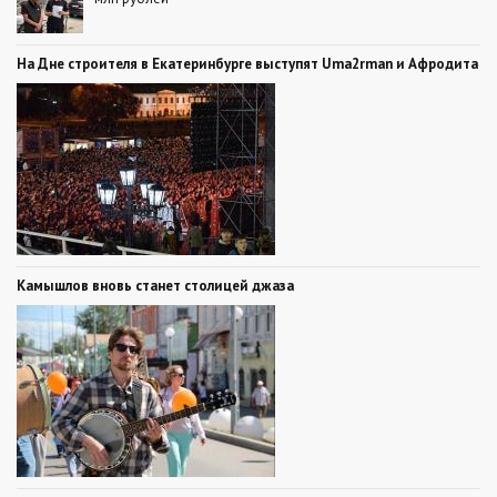
На Дне строителя в Екатеринбурге выступят Uma2rman и Афродита
Камышлов вновь станет столицей джаза