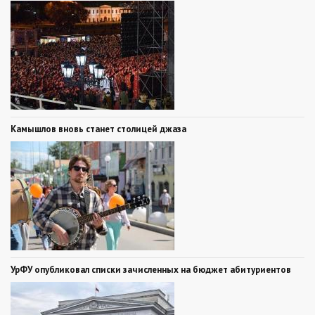
Камышлов вновь станет столицей джаза
УрФУ опубликовал списки зачисленных на бюджет абитуриентов