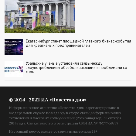
Екатеринбург станет площадкой главного бизнес-события
для креативных предпринимателей
Уральские ученые установили связь между
злоупотреблением обезболивающими и проблемами со
сном
© 2014 - 2022 ИА «Повестка дня»
Информационное агентство «Повестка дня» зарегистрировано в
Федеральной службе по надзору в сфере связи, информационных
технологий и массовых коммуникаций (Роскомнадзор) 30 октября
2014 года. Свидетельство о регистрации СМИ ИА № ФС77-59739
Настоящий ресурс может содержать материалы 18+